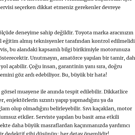
ervisi seçerken dikkat etmeniz gerekenler devreye
 ölçüde deneyime sahip değildir. Toyota marka aracınızın
el eğitim almış teknisyenler tarafından kontrol edilmelidi
servis, bu alandaki kapsamlı bilgi birikimiyle motorunuza
sterecektir. Unutmayın, amatörce yapılan bir tamir, da
yol açabilir. Çoğu insan, garantinin yanı sıra, doğru
ini göz ardı edebiliyor. Bu, büyük bir hata!
görsel muayene ile anında tespit edilebilir. Dikkatlice
er, enjektörlerin sızıntı yapıp yapmadığını ya da
lam olup olmadığını belirleyebilir. Sıvı kaçakları, motor
umsuz etkiler. Serviste yapılan bu basit ama etkili
ecekte daha büyük masraflardan kaçınmanızda yardımcı
bir dedektif gibi düşünün; her detay önemlidir!