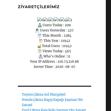
ZIYARETÇILERIMIZ
Users Today : 209
Users Yesterday : 227
This Month : 2384
This Year : 11942
Total Users : 11942
Views Today : 465
Who's Online : 11
Your IP Address : 216.73.216.88
Server Time : 2026-08-07
Toyota Çıkma Sol Marşpiyel
Honda Çıkma Bagaj Kapağı Şaşmaz Oto
Sanayi
Ford Çıkma Kapı Kolu Şaşmaz Oto Sanayi