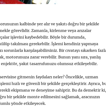
orunuzun kalbinde yer alır ve yakıtı doğru bir şekilde
ekle görevlidir. Zamanla, kirlenme veya arızalar
alar işlevini kaybedebilir. Böyle bir durumda,
külüp takılması gerekebilir. İşlemi kendiniz yapmaya
zı sorunlarla karşılaşabilirsiniz. Bir cıvatayı sıkarken fazl
, motorunuza zarar verebilir. Bunun yanı sıra, yanlış
r enjektör, yakıt tasarrufunuzu olumsuz etkileyebilir.
 servisine gitmenin faydaları neler? Öncelikle, uzman
şlemi hızlı ve güvenli bir şekilde gerçekleştirir. Ayrıca, b
erekli ekipmana ve deneyime sahiptir. Bu da demektir ki
ğru bir şekilde monte edilmesini sağlamak, aracınızın
lumlu yönde etkileyecek.