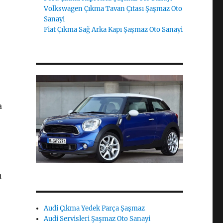
Volkswagen Çıkma Tavan Çıtası Şaşmaz Oto
Sanayi
Fiat Çıkma Sağ Arka Kapı Şaşmaz Oto Sanayi
a
u
,
Audi Çıkma Yedek Parça Şaşmaz
Audi Servisleri Şaşmaz Oto Sanayi