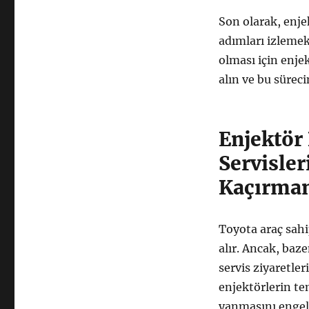
Son olarak, enj
adımları izleme
olması için enjek
alın ve bu süreci
Enjektör
Servisle
Kaçırmam
Toyota araç sahi
alır. Ancak, baze
servis ziyaretle
enjektörlerin te
yanmasını engell