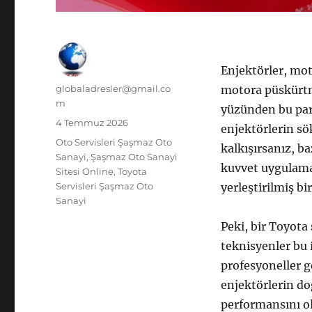
Enjektörler, mot
Yazar
globaladresler@gmail.co
motora püskürtm
m
yüzünden bu parç
Yayın
4 Temmuz 2026
enjektörlerin sö
tarihi
Kategoriler
Oto Servisleri Şaşmaz Oto
kalkışırsanız, ba
Sanayi
,
Şaşmaz Oto Sanayi
kuvvet uygulamak
Sitesi Online
,
Toyota
Servisleri Şaşmaz Oto
yerleştirilmiş bi
Sanayi
Peki, bir Toyota
teknisyenler bu i
profesyoneller g
enjektörlerin do
performansını o