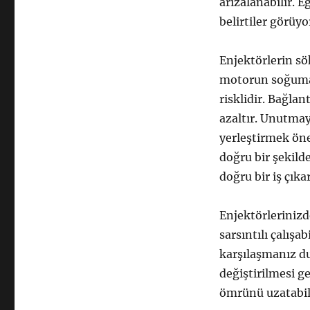
arızalanabilir. 
belirtiler görüy
Enjektörlerin sö
motorun soğuması
risklidir. Bağlan
azaltır. Unutmay
yerleştirmek öne
doğru bir şekild
doğru bir iş çıka
Enjektörlerinizd
sarsıntılı çalışa
karşılaşmanız d
değiştirilmesi g
ömrünü uzatabili