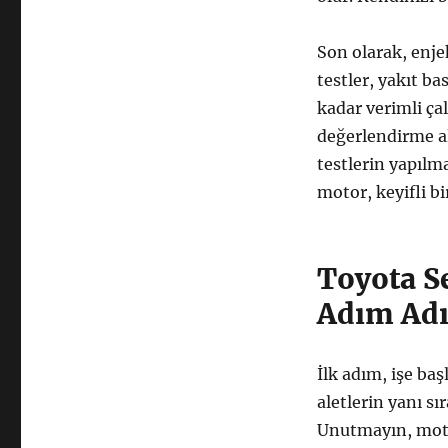
Son olarak, enjek
testler, yakıt b
kadar verimli çal
değerlendirme al
testlerin yapılm
motor, keyifli b
Toyota S
Adım Adı
İlk adım, işe b
aletlerin yanı s
Unutmayın, motor 