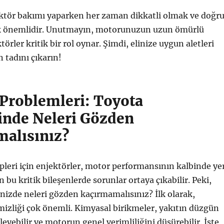
ektör bakımı yaparken her zaman dikkatli olmak ve doğr
k önemlidir. Unutmayın, motorunuzun uzun ömürlü
törler kritik bir rol oynar. Şimdi, elinize uygun aletleri
n tadını çıkarın!
 Problemleri: Toyota
rinde Neleri Gözden
alısınız?
pleri için enjektörler, motor performansının kalbinde ye
n bu kritik bileşenlerde sorunlar ortaya çıkabilir. Peki,
rinizde neleri gözden kaçırmamalısınız? İlk olarak,
mizliği çok önemli. Kimyasal birikmeler, yakıtın düzgün
eyebilir ve motorun genel verimliliğini düşürebilir. İşte