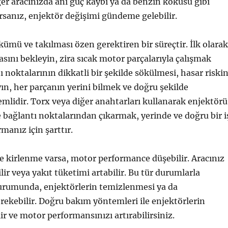
Eğer aracınızda ani güç kaybı ya da benzin kokusu gibi
orsanız, enjektör değişimi gündeme gelebilir.
kümü ve takılması özen gerektiren bir süreçtir. İlk olarak
nı bekleyin, zira sıcak motor parçalarıyla çalışmak
tı noktalarının dikkatli bir şekilde sökülmesi, hasar riskin
ın, her parçanın yerini bilmek ve doğru şekilde
mlidir. Torx veya diğer anahtarları kullanarak enjektörü
e bağlantı noktalarından çıkarmak, yerinde ve doğru bir i
rmanız için şarttır.
e kirlenme varsa, motor performance düşebilir. Aracınız
bilir veya yakıt tüketimi artabilir. Bu tür durumlarla
urumunda, enjektörlerin temizlenmesi ya da
erekebilir. Doğru bakım yöntemleri ile enjektörlerin
r ve motor performansınızı artırabilirsiniz.