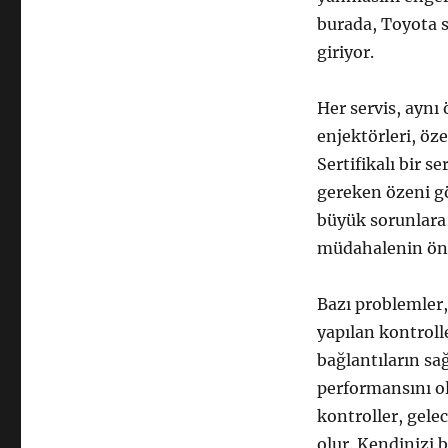
burada, Toyota s
giriyor.
Her servis, aynı
enjektörleri, öz
Sertifikalı bir 
gereken özeni gö
büyük sorunlara 
müdahalenin önem
Bazı problemler, 
yapılan kontroll
bağlantıların sağ
performansını ol
kontroller, gel
olur. Kendinizi 