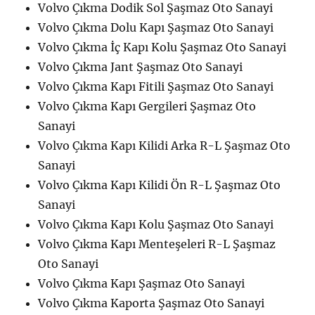
Volvo Çıkma Dodik Sol Şaşmaz Oto Sanayi
Volvo Çıkma Dolu Kapı Şaşmaz Oto Sanayi
Volvo Çıkma İç Kapı Kolu Şaşmaz Oto Sanayi
Volvo Çıkma Jant Şaşmaz Oto Sanayi
Volvo Çıkma Kapı Fitili Şaşmaz Oto Sanayi
Volvo Çıkma Kapı Gergileri Şaşmaz Oto
Sanayi
Volvo Çıkma Kapı Kilidi Arka R-L Şaşmaz Oto
Sanayi
Volvo Çıkma Kapı Kilidi Ön R-L Şaşmaz Oto
Sanayi
Volvo Çıkma Kapı Kolu Şaşmaz Oto Sanayi
Volvo Çıkma Kapı Menteşeleri R-L Şaşmaz
Oto Sanayi
Volvo Çıkma Kapı Şaşmaz Oto Sanayi
Volvo Çıkma Kaporta Şaşmaz Oto Sanayi