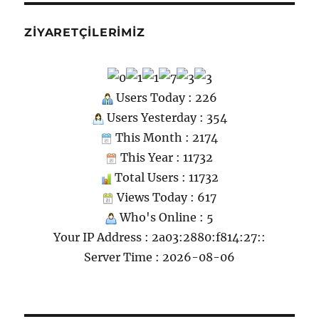
ZIYARETÇILERIMIZ
Users Today : 226
Users Yesterday : 354
This Month : 2174
This Year : 11732
Total Users : 11732
Views Today : 617
Who's Online : 5
Your IP Address : 2a03:2880:f814:27::
Server Time : 2026-08-06