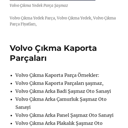
Volvo Çıkma Yedek Parça Şaşmaz
Volvo Çıkma Yedek Parça, Volvo Çıkma Yedek, Volvo Çıkma
Parça Fiyatları,
Volvo Çıkma Kaporta
Parçaları
Volvo Çıkma Kaporta Parça Örnekler:
Volvo Çıkma Kaporta Parçaları şaşmaz,
Volvo Çıkma Arka Badi Şaşmaz Oto Sanayi
Volvo Çıkma Arka Çamurluk Şaşmaz Oto
Sanayi
Volvo Çıkma Arka Panel Şaşmaz Oto Sanayi
Volvo Çıkma Arka Plakalık Şaşmaz Oto