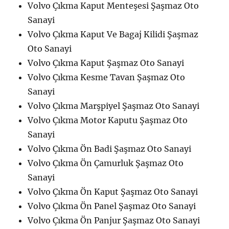
Volvo Çıkma Kaput Menteşesi Şaşmaz Oto
Sanayi
Volvo Çıkma Kaput Ve Bagaj Kilidi Şaşmaz
Oto Sanayi
Volvo Çıkma Kaput Şaşmaz Oto Sanayi
Volvo Çıkma Kesme Tavan Şaşmaz Oto
Sanayi
Volvo Çıkma Marşpiyel Şaşmaz Oto Sanayi
Volvo Çıkma Motor Kaputu Şaşmaz Oto
Sanayi
Volvo Çıkma Ön Badi Şaşmaz Oto Sanayi
Volvo Çıkma Ön Çamurluk Şaşmaz Oto
Sanayi
Volvo Çıkma Ön Kaput Şaşmaz Oto Sanayi
Volvo Çıkma Ön Panel Şaşmaz Oto Sanayi
Volvo Çıkma Ön Panjur Şaşmaz Oto Sanayi