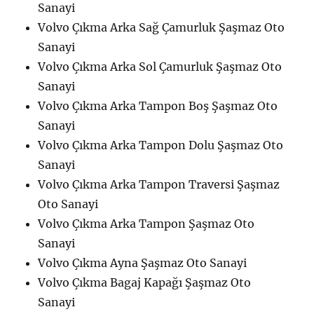
Sanayi
Volvo Çıkma Arka Sağ Çamurluk Şaşmaz Oto
Sanayi
Volvo Çıkma Arka Sol Çamurluk Şaşmaz Oto
Sanayi
Volvo Çıkma Arka Tampon Boş Şaşmaz Oto
Sanayi
Volvo Çıkma Arka Tampon Dolu Şaşmaz Oto
Sanayi
Volvo Çıkma Arka Tampon Traversi Şaşmaz
Oto Sanayi
Volvo Çıkma Arka Tampon Şaşmaz Oto
Sanayi
Volvo Çıkma Ayna Şaşmaz Oto Sanayi
Volvo Çıkma Bagaj Kapağı Şaşmaz Oto
Sanayi