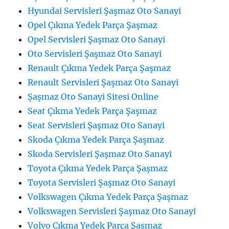
Hyundai Servisleri Şaşmaz Oto Sanayi
Opel Çıkma Yedek Parça Şaşmaz
Opel Servisleri Şaşmaz Oto Sanayi
Oto Servisleri Şaşmaz Oto Sanayi
Renault Çıkma Yedek Parça Şaşmaz
Renault Servisleri Şaşmaz Oto Sanayi
Şaşmaz Oto Sanayi Sitesi Online
Seat Çıkma Yedek Parça Şaşmaz
Seat Servisleri Şaşmaz Oto Sanayi
Skoda Çıkma Yedek Parça Şaşmaz
Skoda Servisleri Şaşmaz Oto Sanayi
Toyota Çıkma Yedek Parça Şaşmaz
Toyota Servisleri Şaşmaz Oto Sanayi
Volkswagen Çıkma Yedek Parça Şaşmaz
Volkswagen Servisleri Şaşmaz Oto Sanayi
Volvo Çıkma Yedek Parça Şaşmaz