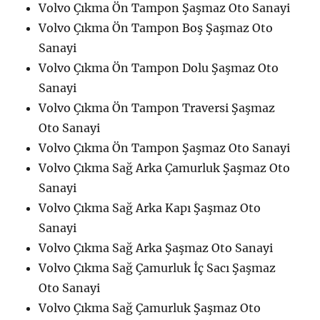
Volvo Çıkma Ön Tampon Şaşmaz Oto Sanayi
Volvo Çıkma Ön Tampon Boş Şaşmaz Oto
Sanayi
Volvo Çıkma Ön Tampon Dolu Şaşmaz Oto
Sanayi
Volvo Çıkma Ön Tampon Traversi Şaşmaz
Oto Sanayi
Volvo Çıkma Ön Tampon Şaşmaz Oto Sanayi
Volvo Çıkma Sağ Arka Çamurluk Şaşmaz Oto
Sanayi
Volvo Çıkma Sağ Arka Kapı Şaşmaz Oto
Sanayi
Volvo Çıkma Sağ Arka Şaşmaz Oto Sanayi
Volvo Çıkma Sağ Çamurluk İç Sacı Şaşmaz
Oto Sanayi
Volvo Çıkma Sağ Çamurluk Şaşmaz Oto