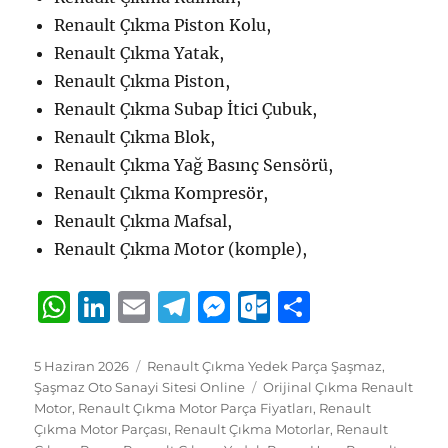
Renault Çıkma Piston Kolu,
Renault Çıkma Yatak,
Renault Çıkma Piston,
Renault Çıkma Subap İtici Çubuk,
Renault Çıkma Blok,
Renault Çıkma Yağ Basınç Sensörü,
Renault Çıkma Kompresör,
Renault Çıkma Mafsal,
Renault Çıkma Motor (komple),
W
Li
E
T
M
O
S
h
n
m
el
e
u
h
at
k
ai
e
ss
tl
a
Yayın
Kategoriler
5 Haziran 2026
Renault Çıkma Yedek Parça Şaşmaz
,
tarihi
Etiketler
Şaşmaz Oto Sanayi Sitesi Online
Orijinal Çıkma Renault
s
e
l
g
e
o
re
Motor
,
Renault Çıkma Motor Parça Fiyatları
,
Renault
A
d
r
n
o
Çıkma Motor Parçası
,
Renault Çıkma Motorlar
,
Renault