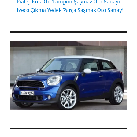
Fiat Çıkma Ön Tampon Şaşmaz Oto Sanayi
Iveco Çıkma Yedek Parça Saşmaz Oto Sanayi