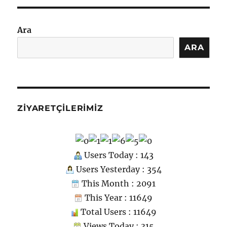
o
için
m
Ara
ARA
ZIYARETÇILERIMIZ
Users Today : 143
Users Yesterday : 354
This Month : 2091
This Year : 11649
Total Users : 11649
Views Today : 315