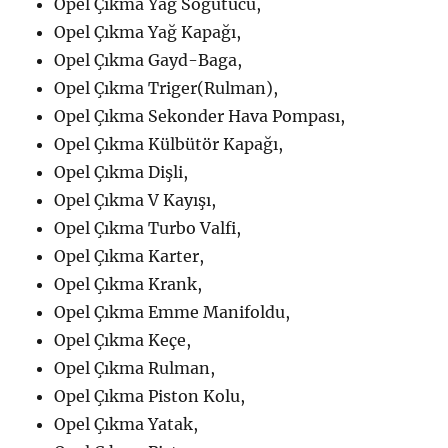
Opel Çıkma Yağ Soğutucu,
Opel Çıkma Yağ Kapağı,
Opel Çıkma Gayd-Baga,
Opel Çıkma Triger(Rulman),
Opel Çıkma Sekonder Hava Pompası,
Opel Çıkma Külbütör Kapağı,
Opel Çıkma Dişli,
Opel Çıkma V Kayışı,
Opel Çıkma Turbo Valfi,
Opel Çıkma Karter,
Opel Çıkma Krank,
Opel Çıkma Emme Manifoldu,
Opel Çıkma Keçe,
Opel Çıkma Rulman,
Opel Çıkma Piston Kolu,
Opel Çıkma Yatak,