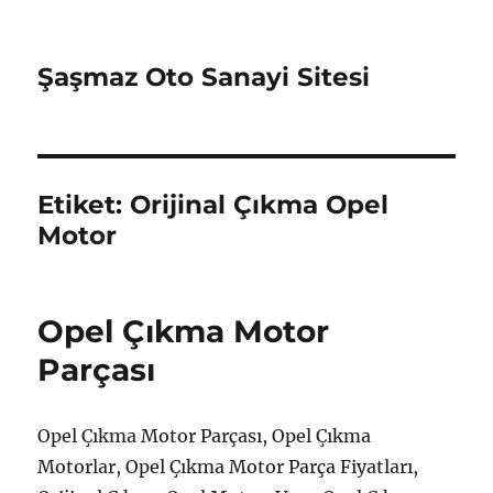
Şaşmaz Oto Sanayi Sitesi
Etiket:
Orijinal Çıkma Opel
Motor
Opel Çıkma Motor
Parçası
Opel Çıkma Motor Parçası, Opel Çıkma
Motorlar, Opel Çıkma Motor Parça Fiyatları,