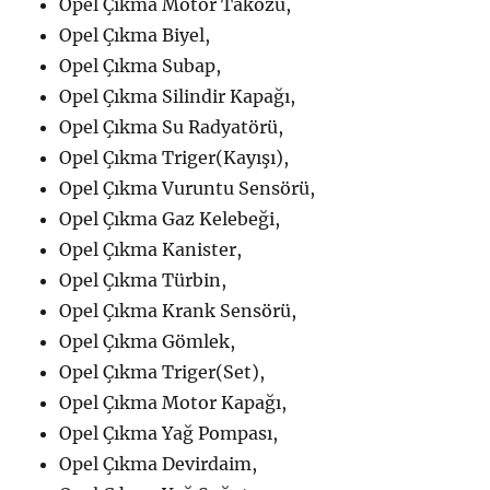
Opel Çıkma Motor Takozu,
Opel Çıkma Biyel,
Opel Çıkma Subap,
Opel Çıkma Silindir Kapağı,
Opel Çıkma Su Radyatörü,
Opel Çıkma Triger(Kayışı),
Opel Çıkma Vuruntu Sensörü,
Opel Çıkma Gaz Kelebeği,
Opel Çıkma Kanister,
Opel Çıkma Türbin,
Opel Çıkma Krank Sensörü,
Opel Çıkma Gömlek,
Opel Çıkma Triger(Set),
Opel Çıkma Motor Kapağı,
Opel Çıkma Yağ Pompası,
Opel Çıkma Devirdaim,