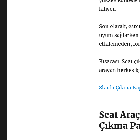
yüksek kalitede 
kılıyor.
Son olarak, este
uyum sağlarken 
etkilemeden, fon
Kısacası, Seat ç
arayan herkes içi
Skoda Çıkma Kap
Seat Araç
Çıkma Pa