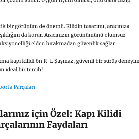
bir çözüm sunar. Uygun fiyatlı olması, onu daha cazip
tik bir görünüm de önemli. Kilidin tasarımı, aracınıza
şıklığını da korur. Aracınızın görünümünü olumsuz
ksiyonelliği elden bırakmadan güvenlik sağlar.
ıkma kapı kilidi ön R-L Şaşmaz, güvenli bir sürüş deneyim
n ideal bir tercih!
orta Parçaları
larınız için Özel: Kapı Kilidi
rçalarının Faydaları