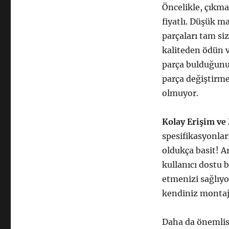
Öncelikle, çıkma
fiyatlı. Düşük ma
parçaları tam si
kaliteden ödün 
parça bulduğunuz
parça değiştirm
olmuyor.
Kolay Erişim ve
spesifikasyonlar
oldukça basit! A
kullanıcı dostu 
etmenizi sağlıy
kendiniz montaj
Daha da önemlis