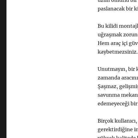
uzun ömürlü bir
paslanacak bir ki
Bu kilidi montaj
uğraşmak zorunda
Hem araç içi gü
kaybetmezsiniz.
Unutmayın, bir k
zamanda aracınız
Şaşmaz, gelişmiş 
savunma mekaniz
edemeyeceği bir
Birçok kullanıcı,
gerektirdiğine i