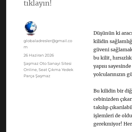
tıklayın!
Düşünün ki aracın
Yazar
globaladresler@gmail.co
kilidin sağlamlı
m
güveni sağlamak 
Yayın
26 Haziran 2026
bu kilit, hırsızl
tarihi
Kategoriler
Şaşmaz Oto Sanayi Sitesi
yapısı sayesinde
Online
,
Seat Çıkma Yedek
yolcularınızın gü
Parça Şaşmaz
Bu kilidin bir d
cebinizden çıkar
takılıp çıkarılab
işlemleri de oldu
gerekmiyor! Herk