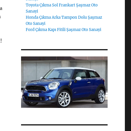
Toyota Çıkma Sol Frankart Şaşmaz Oto
da
Sanayi
n
Honda Çıkma Arka Tampon Dolu Şaşmaz
Oto Sanayi
Ford Çıkma Kapı Fitili Şaşmaz Oto Sanayi
!