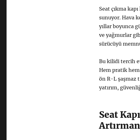
Seat çıkma kapı 
sunuyor. Hava ko
yıllar boyunca gü
ve yağmurlar gib
sürücüyü memnun e
Bu kilidi tercih 
Hem pratik hem d
ön R-L şaşmaz ta
yatırım, güvenliğ
Seat Kapı
Artırman