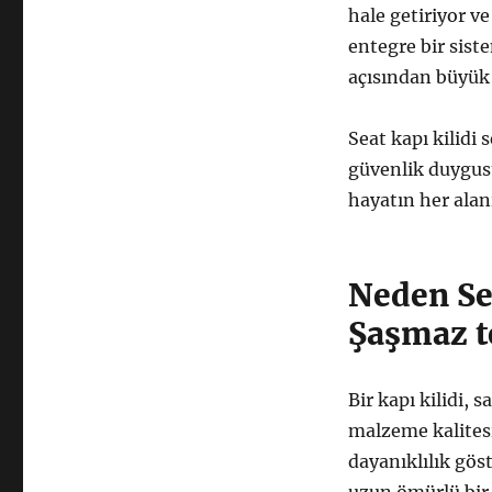
hale getiriyor v
entegre bir sis
açısından büyük 
Seat kapı kilidi 
güvenlik duygus
hayatın her ala
Neden Se
Şaşmaz t
Bir kapı kilidi,
malzeme kalitesi
dayanıklılık gös