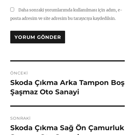
Daha sonraki yorumlarımda kullanılması için adım, e-
posta adresim ve site adresim bu tarayıcıya kaydedilsin.
Yazı
ÖNCEKI
gezinmesi
Skoda Çıkma Arka Tampon Boş
Önceki
yazı:
Şaşmaz Oto Sanayi
SONRAKI
Skoda Çıkma Sağ Ön Çamurluk
Sonraki