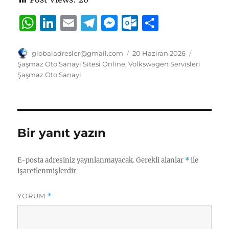
W
Li
E
T
M
O
S
h
n
m
el
e
u
h
at
k
ai
e
ss
tl
a
Yazar
Yayın
Kategorile
globaladresler@gmail.com
20 Haziran 2026
tarihi
Şaşmaz Oto Sanayi Sitesi Online
,
Volkswagen Servisleri
s
e
l
g
e
o
re
Şaşmaz Oto Sanayi
A
d
r
n
o
p
I
a
g
k.
p
n
m
er
c
Bir yanıt yazın
o
m
E-posta adresiniz yayınlanmayacak.
Gerekli alanlar
*
ile
işaretlenmişlerdir
YORUM
*