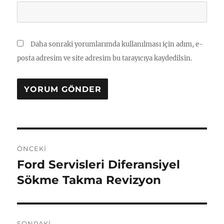
Daha sonraki yorumlarımda kullanılması için adım, e-
posta adresim ve site adresim bu tarayıcıya kaydedilsin.
Yazı
ÖNCEKI
gezinmesi
Ford Servisleri Diferansiyel
Önceki
yazı:
Sökme Takma Revizyon
SONRAKI