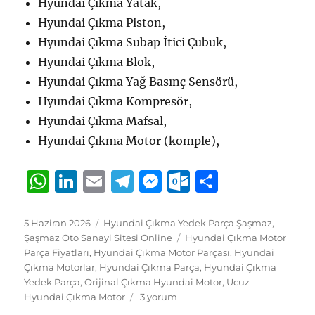
Hyundai Çıkma Yatak,
Hyundai Çıkma Piston,
Hyundai Çıkma Subap İtici Çubuk,
Hyundai Çıkma Blok,
Hyundai Çıkma Yağ Basınç Sensörü,
Hyundai Çıkma Kompresör,
Hyundai Çıkma Mafsal,
Hyundai Çıkma Motor (komple),
W
Li
E
T
M
O
S
h
n
m
el
e
u
h
at
k
ai
e
ss
tl
a
Yayın
Kategoriler
5 Haziran 2026
Hyundai Çıkma Yedek Parça Şaşmaz
,
tarihi
Etiketler
Şaşmaz Oto Sanayi Sitesi Online
Hyundai Çıkma Motor
s
e
l
g
e
o
re
Parça Fiyatları
,
Hyundai Çıkma Motor Parçası
,
Hyundai
A
d
r
n
o
Çıkma Motorlar
,
Hyundai Çıkma Parça
,
Hyundai Çıkma
Yedek Parça
,
Orijinal Çıkma Hyundai Motor
,
Ucuz
p
I
a
g
k.
Hyundai
Hyundai Çıkma Motor
3 yorum
Çıkma