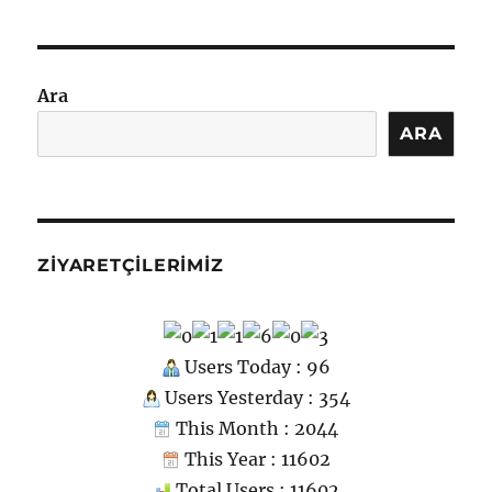
p
n
m
er
c
Motor
o
Parçası
m
için
Ara
ARA
ZIYARETÇILERIMIZ
Users Today : 96
Users Yesterday : 354
This Month : 2044
This Year : 11602
Total Users : 11602