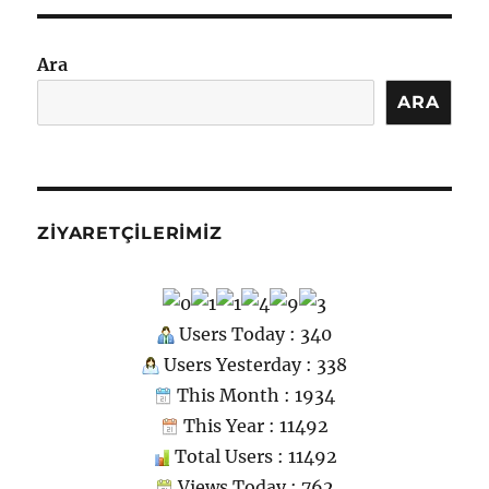
o
Parçası
m
için
Ara
ARA
ZIYARETÇILERIMIZ
Users Today : 340
Users Yesterday : 338
This Month : 1934
This Year : 11492
Total Users : 11492
Views Today : 762