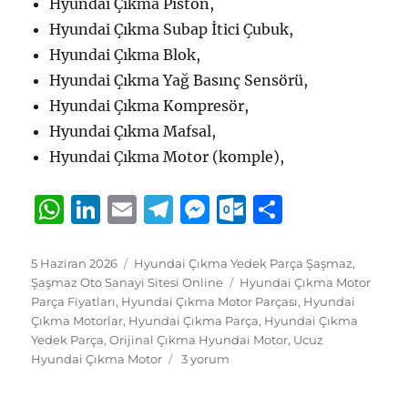
Hyundai Çıkma Piston,
Hyundai Çıkma Subap İtici Çubuk,
Hyundai Çıkma Blok,
Hyundai Çıkma Yağ Basınç Sensörü,
Hyundai Çıkma Kompresör,
Hyundai Çıkma Mafsal,
Hyundai Çıkma Motor (komple),
W
Li
E
T
M
O
S
h
n
m
el
e
u
h
at
k
ai
e
ss
tl
a
Yayın
Kategoriler
5 Haziran 2026
Hyundai Çıkma Yedek Parça Şaşmaz
,
tarihi
Etiketler
Şaşmaz Oto Sanayi Sitesi Online
Hyundai Çıkma Motor
s
e
l
g
e
o
re
Parça Fiyatları
,
Hyundai Çıkma Motor Parçası
,
Hyundai
A
d
r
n
o
Çıkma Motorlar
,
Hyundai Çıkma Parça
,
Hyundai Çıkma
Yedek Parça
,
Orijinal Çıkma Hyundai Motor
,
Ucuz
p
I
a
g
k.
Hyundai
Hyundai Çıkma Motor
3 yorum
p
n
m
er
c
Çıkma
Motor