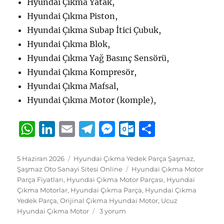
Hyundai Çıkma Yatak,
Hyundai Çıkma Piston,
Hyundai Çıkma Subap İtici Çubuk,
Hyundai Çıkma Blok,
Hyundai Çıkma Yağ Basınç Sensörü,
Hyundai Çıkma Kompresör,
Hyundai Çıkma Mafsal,
Hyundai Çıkma Motor (komple),
W
Li
E
T
M
O
S
h
n
m
el
e
u
h
at
k
ai
e
ss
tl
a
Yayın
Kategoriler
5 Haziran 2026
Hyundai Çıkma Yedek Parça Şaşmaz
,
tarihi
Etiketler
Şaşmaz Oto Sanayi Sitesi Online
Hyundai Çıkma Motor
s
e
l
g
e
o
re
Parça Fiyatları
,
Hyundai Çıkma Motor Parçası
,
Hyundai
A
d
r
n
o
Çıkma Motorlar
,
Hyundai Çıkma Parça
,
Hyundai Çıkma
Yedek Parça
,
Orijinal Çıkma Hyundai Motor
,
Ucuz
p
I
a
g
k.
Hyundai
Hyundai Çıkma Motor
3 yorum
Çıkma