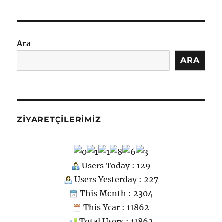
p
n
m
er
c
Motor
o
Parçası
m
için
Ara
ARA
ZIYARETÇILERIMIZ
Users Today : 129
Users Yesterday : 227
This Month : 2304
This Year : 11862
Total Users : 11862