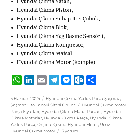
Hyundai Çıkma Yatak,
Hyundai Çıkma Piston,
Hyundai Çıkma Subap İtici Çubuk,
Hyundai Çıkma Blok,
Hyundai Çıkma Yağ Basınç Sensörü,
Hyundai Çıkma Kompresör,
Hyundai Çıkma Mafsal,
Hyundai Çıkma Motor (komple),
W
Li
E
T
M
O
S
h
n
m
el
e
u
h
at
k
ai
e
ss
tl
a
Yayın
Kategoriler
5 Haziran 2026
Hyundai Çıkma Yedek Parça Şaşmaz
,
tarihi
Etiketler
Şaşmaz Oto Sanayi Sitesi Online
Hyundai Çıkma Motor
s
e
l
g
e
o
re
Parça Fiyatları
,
Hyundai Çıkma Motor Parçası
,
Hyundai
A
d
r
n
o
Çıkma Motorlar
,
Hyundai Çıkma Parça
,
Hyundai Çıkma
Yedek Parça
,
Orijinal Çıkma Hyundai Motor
,
Ucuz
p
I
a
g
k.
Hyundai
Hyundai Çıkma Motor
3 yorum
Çıkma