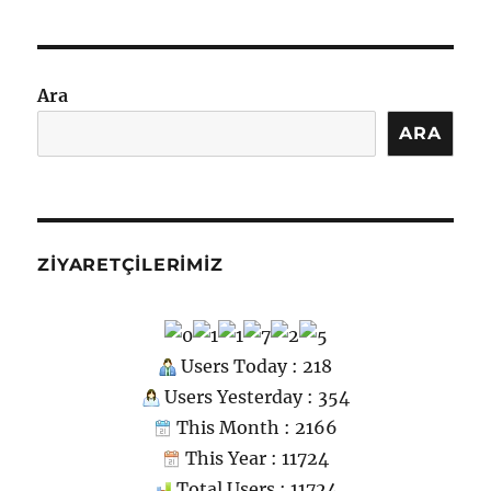
p
n
m
er
c
Motor
o
Parçası
m
için
Ara
ARA
ZIYARETÇILERIMIZ
Users Today : 218
Users Yesterday : 354
This Month : 2166
This Year : 11724
Total Users : 11724