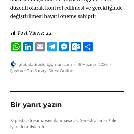
düzenli olarak kontrol edilmesi ve gerektiğinde
değiştirilmesi hayati öneme sahiptir.
Post Views:
22
W
Li
E
T
M
O
S
h
n
m
el
e
u
h
at
k
ai
e
ss
tl
a
Yazar
Yayın
Kategorile
globaladresler@gmail.com
19 Haziran 2026
tarihi
Şaşmaz Oto Sanayi Sitesi Online
s
e
l
g
e
o
re
A
d
r
n
o
p
I
a
g
k.
p
n
m
er
c
Bir yanıt yazın
o
m
E-posta adresiniz yayınlanmayacak.
Gerekli alanlar
*
ile
işaretlenmişlerdir