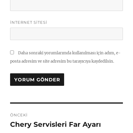
İNTERNET SITESI
Daha sonraki yorumlarımda kullanılması için adım, e-
posta adresim ve site adresim bu tarayıcıya kaydedilsin.
Yazı
ÖNCEKI
gezinmesi
Chery Servisleri Far Ayarı
Önceki
yazı: