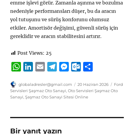
emme işlevi görür. Zamanla aşınma ve bozulma
nedeniyle performansları düşer, bu da aracın
yol tutuşunu ve sürüş konforunu olumsuz
etkiler. Amortisör değişimi, güvenli sürüş için
gereklidir ve aracın stabilitesini artırır.
Post Views:
25
W
Li
E
T
M
O
S
h
n
m
el
e
u
h
at
k
ai
e
ss
tl
a
Yazar
Yayın
Kategorile
globaladresler@gmail.com
20 Haziran 2026
Ford
tarihi
Servisleri Şaşmaz Oto Sanayi
,
Oto Servisleri Şaşmaz Oto
s
e
l
g
e
o
re
Sanayi
,
Şaşmaz Oto Sanayi Sitesi Online
A
d
r
n
o
p
I
a
g
k.
p
n
m
er
c
Bir yanıt yazın
o