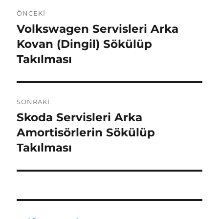
Yazı
ÖNCEKI
gezinmesi
Volkswagen Servisleri Arka
Önceki
yazı:
Kovan (Dingil) Sökülüp
Takılması
SONRAKI
Skoda Servisleri Arka
Sonraki
yazı:
Amortisörlerin Sökülüp
Takılması