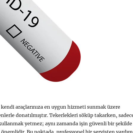
, kendi araçlarınıza en uygun hizmeti sunmak üzere
enlerle donatılmıştır. Tekerlekleri söküp takarken, sadec
ullanmak yetmez; aynı zamanda işin güvenli bir şekilde
 önemlidir. Bu noktada, profesyonel bir servisten yardım