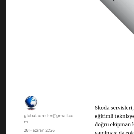
Skoda servisleri
Yazar
globaladresler@gmail.co
eğitimli teknisy
m
doğru ekipman k
Yayın
28 Haziran 2026
yapılması da çok