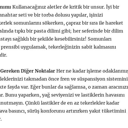
anımı
Kullanacağınız aletler de kritik bir unsur. İyi bir
 anahtar seti ve bir torba dolusu yapılar, işinizi
kerlek somunlarını sökerken, çapraz bir sıra ile hareket
ında tıpkı bir pasta dilimi gibi; her seferinde bir dilim
stayı sağlıklı bir şekilde kesebilirsiniz! Somunları
 prensibi uygulamak, tekerleğinizin sabit kalmasını
dir.
 Gereken Diğer Noktalar
Her ne kadar işleme odaklanmı
rleklerinizi takmadan önce fren ve süspansiyon sistemini
te fayda var. Eğer bunlar da sağlamsa, o zaman aracınız
r. Bunu yaparken, yağ seviyenizi ve lastiklerin havasını
nutmayın. Çünkü lastikler de en az tekerlekler kadar
va basıncı, sürüş konforunu artırırken yakıt tüketimini
.