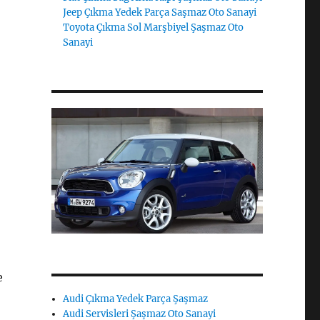
Jeep Çıkma Yedek Parça Saşmaz Oto Sanayi
Toyota Çıkma Sol Marşbiyel Şaşmaz Oto
Sanayi
e
Audi Çıkma Yedek Parça Şaşmaz
Audi Servisleri Şaşmaz Oto Sanayi