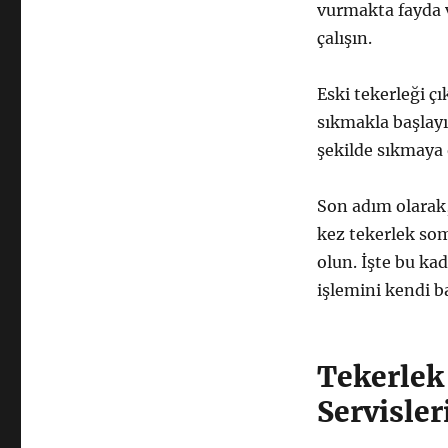
vurmakta fayda v
çalışın.
Eski tekerleği çı
sıkmakla başlayı
şekilde sıkmaya 
Son adım olarak, 
kez tekerlek so
olun. İşte bu ka
işlemini kendi ba
Tekerlek
Servisle