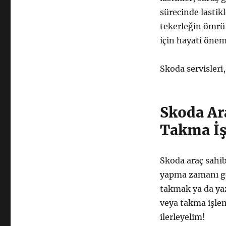
sürecinde lastik
tekerleğin ömrü 
için hayati önem 
Skoda servisleri
Skoda Ar
Takma İş
Skoda araç sahibi
yapma zamanı gel
takmak ya da yaz
veya takma işle
ilerleyelim!