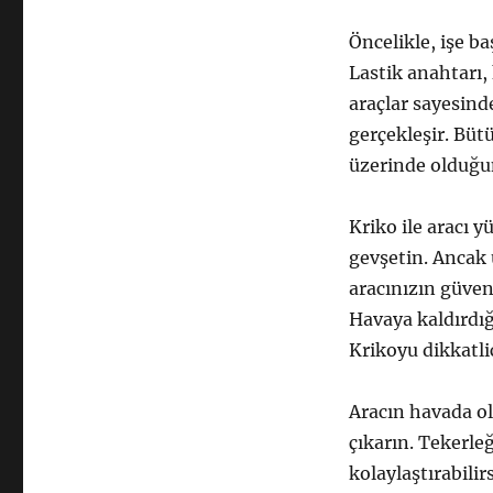
Öncelikle, işe b
Lastik anahtarı, 
araçlar sayesind
gerçekleşir. Büt
üzerinde olduğun
Kriko ile aracı y
gevşetin. Ancak
aracınızın güven
Havaya kaldırdığ
Krikoyu dikkatlic
Aracın havada 
çıkarın. Tekerle
kolaylaştırabilir