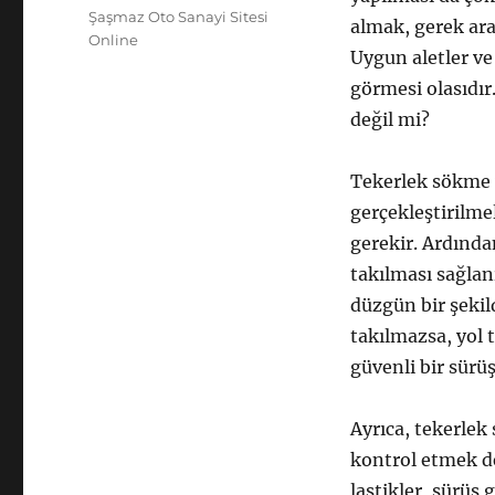
tarihi
Kategoriler
Şaşmaz Oto Sanayi Sitesi
almak, gerek ara
Online
Uygun aletler ve 
görmesi olasıdır
değil mi?
Tekerlek sökme v
gerçekleştirilmel
gerekir. Ardından
takılması sağlan
düzgün bir şekil
takılmazsa, yol 
güvenli bir sürü
Ayrıca, tekerlek
kontrol etmek d
lastikler, sürüş