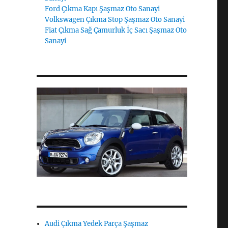
Ford Çıkma Kapı Şaşmaz Oto Sanayi
Volkswagen Çıkma Stop Şaşmaz Oto Sanayi
Fiat Çıkma Sağ Çamurluk İç Sacı Şaşmaz Oto
Sanayi
Audi Çıkma Yedek Parça Şaşmaz