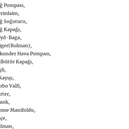
ğ Pompası,
virdaim,
ğ Soğutucu,
ğ Kapağı,
yd-Baga,
iger(Rulman),
konder Hava Pompası,
lbütör Kapağı,
li,
ayışı,
bo Valfi,
rter,
ank,
mme Manifoldu,
çe,
ulman,