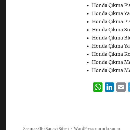
Honda Çıkma Pis
Honda Çıkma Ya
Honda Çıkma Pi
Honda Çıkma Sub
Honda Çıkma Bl
Honda Çıkma Yağ
Honda Çıkma Ko
Honda Çıkma Ma
Honda Çıkma Mo
W
Li
h
n
at
k
a
s
e
l
A
d
Şaşmaz Oto Sanayi Sitesi
WordPress gururla sunar