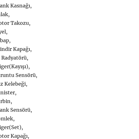
ank Kasnağı,
lak,
tor Takozu,
el,
bap,
indir Kapağı,
 Radyatörü,
ger(Kayışı),
runtu Sensörü,
z Kelebeği,
nister,
rbin,
ank Sensörü,
ömlek,
ger(Set),
tor Kapağı,