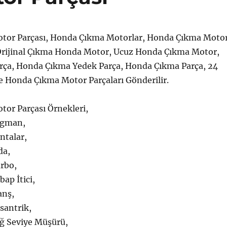
tor Parçası, Honda Çıkma Motorlar, Honda Çıkma Moto
, Orijinal Çıkma Honda Motor, Ucuz Honda Çıkma Motor,
ça, Honda Çıkma Yedek Parça, Honda Çıkma Parça, 24
e Honda Çıkma Motor Parçaları Gönderilir.
or Parçası Örnekleri,
egman,
ntalar,
da,
rbo,
ap İtici,
anş,
santrik,
ğ Seviye Müşürü,