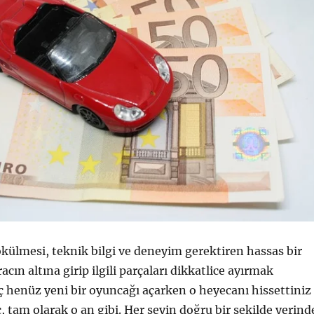
ökülmesi, teknik bilgi ve deneyim gerektiren hassas bir
racın altına girip ilgili parçaları dikkatlice ayırmak
iç henüz yeni bir oyuncağı açarken o heyecanı hissettiniz
, tam olarak o an gibi. Her şeyin doğru bir şekilde yerind