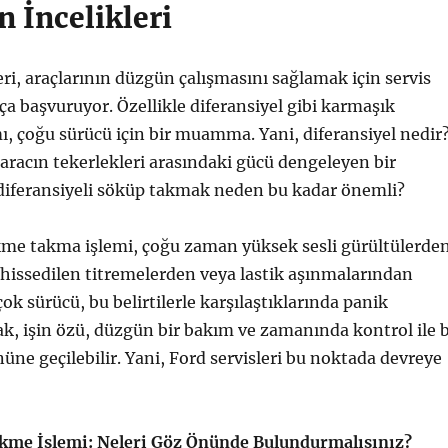
 İncelikleri
eri, araçlarının düzgün çalışmasını sağlamak için servis
ça başvuruyor. Özellikle diferansiyel gibi karmaşık
ı, çoğu sürücü için bir muamma. Yani, diferansiyel nedir
 aracın tekerlekleri arasındaki gücü dengeleyen bir
 diferansiyeli söküp takmak neden bu kadar önemli?
kme takma işlemi, çoğu zaman yüksek sesli gürültülerden
hissedilen titremelerden veya lastik aşınmalarından
ok sürücü, bu belirtilerle karşılaştıklarında panik
ak, işin özü, düzgün bir bakım ve zamanında kontrol ile 
nüne geçilebilir. Yani, Ford servisleri bu noktada devreye
ökme İşlemi: Neleri Göz Önünde Bulundurmalısınız?