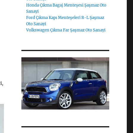
Honda Çıkma Bagaj Menteşesi Şaşmaz Oto
Sanayi
Ford Çıkma Kapı Menteşeleri R-L Şaşmaz
Oto Sanayi
Volkswagen Çıkma Far Şaşmaz Oto Sanayi
i,