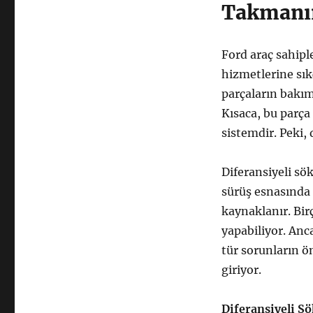
Takmanın
Ford araç sahipl
hizmetlerine sık
parçaların bakım
Kısaca, bu parça
sistemdir. Peki,
Diferansiyeli sö
sürüş esnasında 
kaynaklanır. Birç
yapabiliyor. Anc
tür sorunların ö
giriyor.
Diferansiyeli S