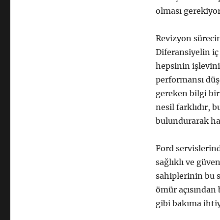
olması gerekiyor.
Revizyon sürecin
Diferansiyelin iç
hepsinin işlevini
performansı düşe
gereken bilgi bi
nesil farklıdır,
bulundurarak ha
Ford servislerin
sağlıklı ve güven
sahiplerinin bu
ömür açısından b
gibi bakıma ihti