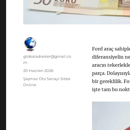
Ford araç sahiple
Yazar
globaladresler@gmail.co
diferansiyelin n
m
aracın tekerlekl
Yayın
20 Haziran 2026
parça. Dolayısı
tarihi
Kategoriler
Şaşmaz Oto Sanayi Sitesi
bir gereklilik. 
Online
işte tam bu nokt