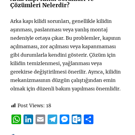
Çözümleri Nelerdir?
Arka kapı kilidi sorunları, genellikle kilidin
aşınması, paslanması veya yanlış montaj
nedeniyle ortaya çıkar. Bu problemler, kapının
açılmaması, zor açılması veya kapanmaması
gibi durumlarla kendini gösterir. Çözüm için
kilidin temizlenmesi, yağlanması veya
gerekirse değiştirilmesi önerilir. Ayrıca, kilidin
mekanizmasının düzgün çalıştığından emin
olmak için düzenli bakım yapılması önemlidir.
Post Views:
18
W
Li
E
T
M
O
S
h
n
m
el
e
u
h