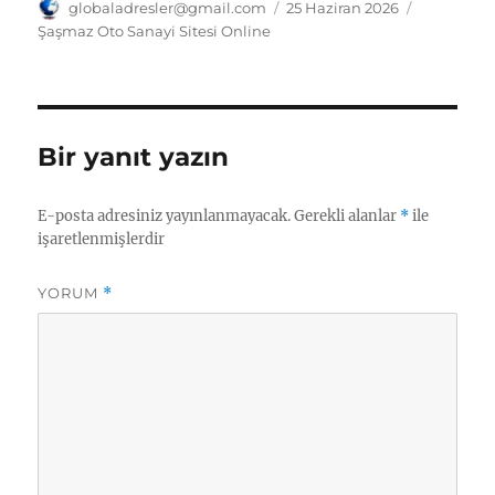
at
k
ai
e
ss
tl
a
Yazar
Yayın
Kategorile
globaladresler@gmail.com
25 Haziran 2026
tarihi
Şaşmaz Oto Sanayi Sitesi Online
s
e
l
g
e
o
re
A
d
r
n
o
p
I
a
g
k.
p
n
m
er
c
Bir yanıt yazın
o
m
E-posta adresiniz yayınlanmayacak.
Gerekli alanlar
*
ile
işaretlenmişlerdir
YORUM
*