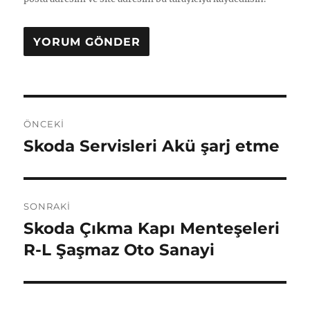
Yazı
ÖNCEKI
gezinmesi
Skoda Servisleri Akü şarj etme
Önceki
yazı:
SONRAKI
Skoda Çıkma Kapı Menteşeleri
Sonraki
yazı:
R-L Şaşmaz Oto Sanayi