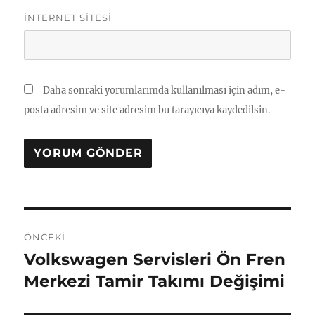
İNTERNET SITESI
Daha sonraki yorumlarımda kullanılması için adım, e-
posta adresim ve site adresim bu tarayıcıya kaydedilsin.
Yazı
ÖNCEKI
gezinmesi
Volkswagen Servisleri Ön Fren
Önceki
yazı:
Merkezi Tamir Takımı Değişimi