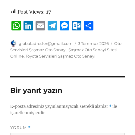
Post Views:
17
W
Li
E
T
M
O
S
h
n
m
el
e
u
h
at
k
ai
e
ss
tl
a
Yazar
Yayın
Kategorile
globaladresler@gmail.com
3 Temmuz 2026
Oto
tarihi
Servisleri Şaşmaz Oto Sanayi
,
Şaşmaz Oto Sanayi Sitesi
s
e
l
g
e
o
re
Online
,
Toyota Servisleri Şaşmaz Oto Sanayi
A
d
r
n
o
p
I
a
g
k.
p
n
m
er
c
Bir yanıt yazın
o
m
E-posta adresiniz yayınlanmayacak.
Gerekli alanlar
*
ile
işaretlenmişlerdir
YORUM
*