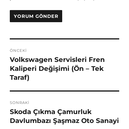
Yazı
ÖNCEKI
gezinmesi
Volkswagen Servisleri Fren
Önceki
yazı:
Kaliperi Değişimi (Ön – Tek
Taraf)
SONRAKI
Skoda Çıkma Çamurluk
Sonraki
yazı:
Davlumbazı Şaşmaz Oto Sanayi