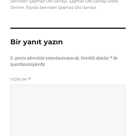
tarihi
Servisleri Şaşmaz Oto Sanayi
,
Şaşmaz Oto Sanayi Sitesi
s
e
l
g
e
o
re
Online
,
Toyota Servisleri Şaşmaz Oto Sanayi
A
d
r
n
o
p
I
a
g
k.
p
n
m
er
c
Bir yanıt yazın
o
m
E-posta adresiniz yayınlanmayacak.
Gerekli alanlar
*
ile
işaretlenmişlerdir
YORUM
*