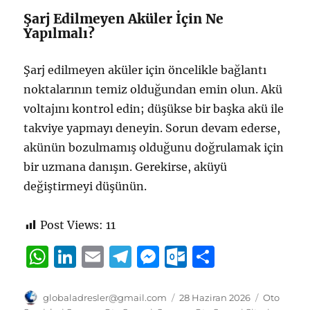
Şarj Edilmeyen Aküler İçin Ne
Yapılmalı?
Şarj edilmeyen aküler için öncelikle bağlantı
noktalarının temiz olduğundan emin olun. Akü
voltajını kontrol edin; düşükse bir başka akü ile
takviye yapmayı deneyin. Sorun devam ederse,
akünün bozulmamış olduğunu doğrulamak için
bir uzmana danışın. Gerekirse, aküyü
değiştirmeyi düşünün.
Post Views:
11
W
Li
E
T
M
O
S
h
n
m
el
e
u
h
at
k
ai
e
ss
tl
a
Yazar
Yayın
Kategorile
globaladresler@gmail.com
28 Haziran 2026
Oto