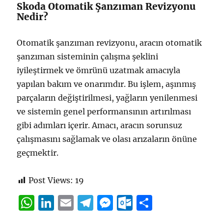
Skoda Otomatik Şanzıman Revizyonu
Nedir?
Otomatik şanzıman revizyonu, aracın otomatik
şanzıman sisteminin çalışma şeklini
iyileştirmek ve ömrünü uzatmak amacıyla
yapılan bakım ve onarımdır. Bu işlem, aşınmış
parçaların değiştirilmesi, yağların yenilenmesi
ve sistemin genel performansının artırılması
gibi adımları içerir. Amacı, aracın sorunsuz
çalışmasını sağlamak ve olası arızaların önüne
geçmektir.
Post Views:
19
W
Li
E
T
M
O
S
h
n
m
el
e
u
h