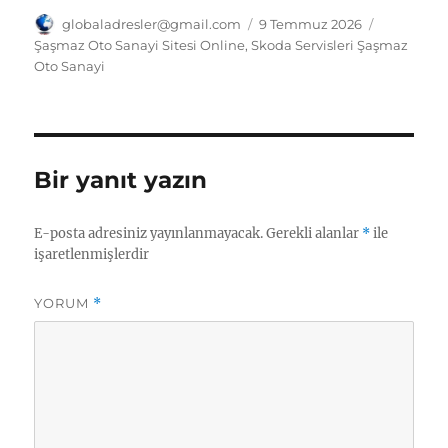
at
k
ai
e
ss
tl
a
Yazar
Yayın
Kategorile
globaladresler@gmail.com
9 Temmuz 2026
tarihi
Şaşmaz Oto Sanayi Sitesi Online
,
Skoda Servisleri Şaşmaz
s
e
l
g
e
o
re
Oto Sanayi
A
d
r
n
o
p
I
a
g
k.
p
n
m
er
c
Bir yanıt yazın
o
m
E-posta adresiniz yayınlanmayacak.
Gerekli alanlar
*
ile
işaretlenmişlerdir
YORUM
*