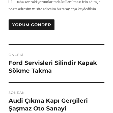
Daha sonraki yorumlarımda kullanılması için adım, e-
posta adresim ve site adresim bu tarayıcıya kaydedilsin.
Yazı
ÖNCEKI
gezinmesi
Ford Servisleri Silindir Kapak
Önceki
yazı:
Sökme Takma
SONRAKI
Audi Çıkma Kapı Gergileri
Sonraki
yazı:
Şaşmaz Oto Sanayi