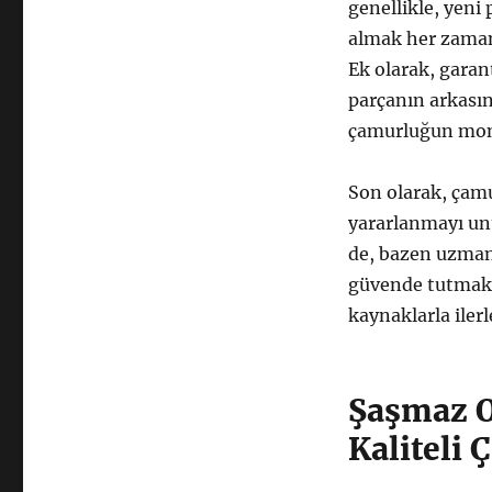
genellikle, yeni
almak her zaman 
Ek olarak, garant
parçanın arkasınd
çamurluğun monta
Son olarak, çam
yararlanmayı un
de, bazen uzman 
güvende tutmak, 
kaynaklarla iler
Şaşmaz O
Kaliteli