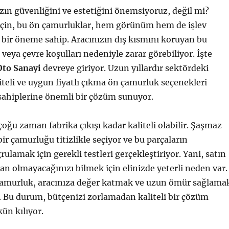
ın güvenliğini ve estetiğini önemsiyoruz, değil mi?
 için, bu ön çamurluklar, hem görünüm hem de işlev
 bir öneme sahip. Aracınızın dış kısmını koruyan bu
 veya çevre koşulları nedeniyle zarar görebiliyor. İşte
to Sanayi
devreye giriyor. Uzun yıllardır sektördeki
liteli ve uygun fiyatlı çıkma ön çamurluk seçenekleri
sahiplerine önemli bir çözüm sunuyor.
çoğu zaman fabrika çıkışı kadar kaliteli olabilir. Şaşmaz
ir çamurluğu titizlikle seçiyor ve bu parçaların
ğrulamak için gerekli testleri gerçekleştiriyor. Yani, satın
an olmayacağınızı bilmek için elinizde yeterli neden var.
r çamurluk, aracınıza değer katmak ve uzun ömür sağlama
r. Bu durum, bütçenizi zorlamadan kaliteli bir çözüm
n kılıyor.