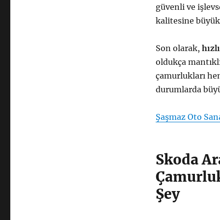
güvenli ve işlevs
kalitesine büyük
Son olarak,
hızl
oldukça mantıklı
çamurlukları heme
durumlarda büyü
Şaşmaz Oto Sana
Skoda Ar
Çamurluk
Şey