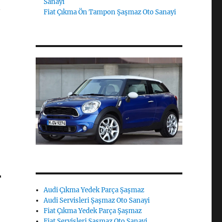
Sanayi
n
Fiat Çıkma Ön Tampon Şaşmaz Oto Sanayi
r
Audi Çıkma Yedek Parça Şaşmaz
Audi Servisleri Şaşmaz Oto Sanayi
Fiat Çıkma Yedek Parça Şaşmaz
Fiat Servisleri Şaşmaz Oto Sanayi