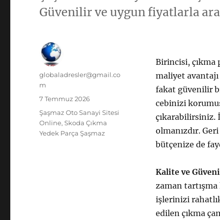
Güvenilir ve uygun fiyatlarla ara
Birincisi, çıkma
Yazar
globaladresler@gmail.co
maliyet avantajı
m
fakat güvenilir 
Yayın
7 Temmuz 2026
cebinizi korumuş
tarihi
Kategoriler
Şaşmaz Oto Sanayi Sitesi
çıkarabilirsiniz.
Online
,
Skoda Çıkma
olmanızdır. Ger
Yedek Parça Şaşmaz
bütçenize de fay
Kalite ve Güveni
zaman tartışma k
işlerinizi rahatl
edilen çıkma ça