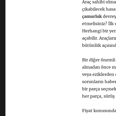
Araç sahibi olma
çıkabilecek hasar
çamurluk
devreye
etmelisiniz? İlk 
Herhangi bir yer
açabilir. Araçla
bütünlük açısınd
Bir diğer öneml
almadan önce mut
veya eziklerden 
sorunların haber
bir parça seçmek
her parça, sürüş
Fiyat konusunda 