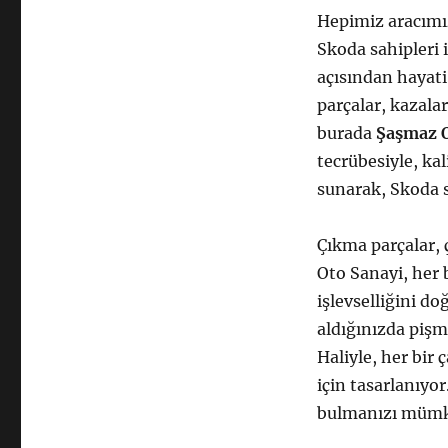
Hepimiz aracımız
Skoda sahipleri
açısından hayati
parçalar, kazalar
burada
Şaşmaz O
tecrübesiyle, ka
sunarak, Skoda 
Çıkma parçalar, 
Oto Sanayi, her b
işlevselliğini do
aldığınızda pişm
Haliyle, her bi
için tasarlanıyo
bulmanızı mümkü