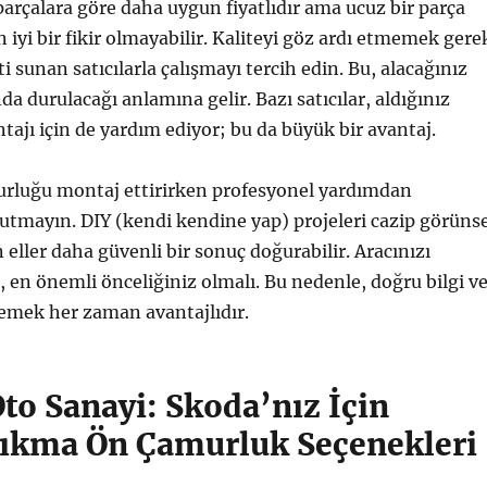
 parçalara göre daha uygun fiyatlıdır ama ucuz bir parça
iyi bir fikir olmayabilir. Kaliteyi göz ardı etmemek gere
i sunan satıcılarla çalışmayı tercih edin. Bu, alacağınız
a durulacağı anlamına gelir. Bazı satıcılar, aldığınız
jı için de yardım ediyor; bu da büyük bir avantaj.
urluğu montaj ettirirken profesyonel yardımdan
utmayın. DIY (kendi kendine yap) projeleri cazip görüns
eller daha güvenli bir sonuç doğurabilir. Aracınızı
en önemli önceliğiniz olmalı. Bu nedenle, doğru bilgi v
lemek her zaman avantajlıdır.
to Sanayi: Skoda’nız İçin
 Çıkma Ön Çamurluk Seçenekleri