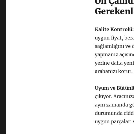
Ön Çamur
Gerekenl
Kalite Kontrolü:
uygun fiyat, ber
sağlamlığını ve 
yapmanız açısınd
yerine daha yeni
arabanızı korur.
Uyum ve Bütünl
çıkıyor. Aracını
aynı zamanda güv
durumunda ciddi 
uygun parçaları