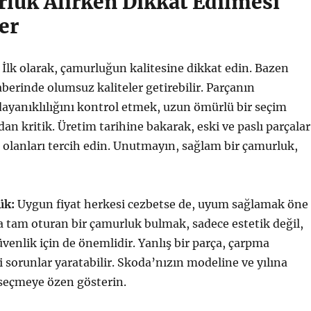
luk Alırken Dikkat Edilmesi
er
İlk olarak, çamurluğun kalitesine dikkat edin. Bazen
aberinde olumsuz kaliteler getirebilir. Parçanın
dayanıklılığını kontrol etmek, uzun ömürlü bir seçim
an kritik. Üretim tarihine bakarak, eski ve paslı parçalar
 olanları tercih edin. Unutmayın, sağlam bir çamurluk,
ük:
Uygun fiyat herkesi cezbetse de, uyum sağlamak öne
za tam oturan bir çamurluk bulmak, sadece estetik değil,
enlik için de önemlidir. Yanlış bir parça, çarpma
sorunlar yaratabilir. Skoda’nızın modeline ve yılına
 seçmeye özen gösterin.