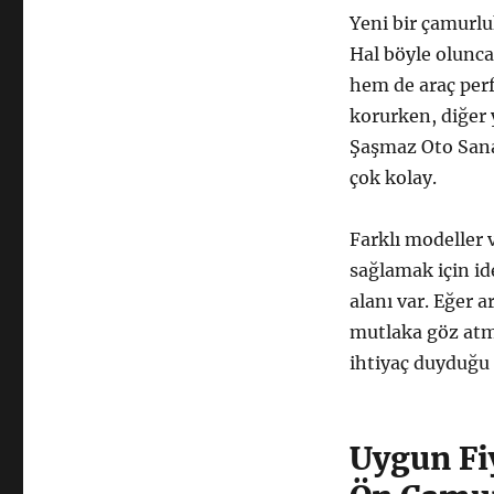
Yeni bir çamurl
Hal böyle olunca
hem de araç perf
korurken, diğer
Şaşmaz Oto Sana
çok kolay.
Farklı modeller 
sağlamak için id
alanı var. Eğer 
mutlaka göz atma
ihtiyaç duyduğu ş
Uygun Fi