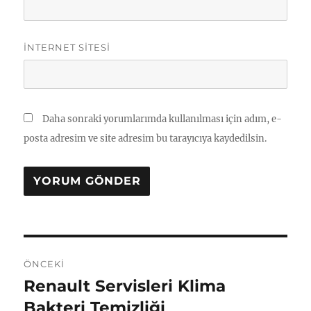
İNTERNET SITESI
Daha sonraki yorumlarımda kullanılması için adım, e-
posta adresim ve site adresim bu tarayıcıya kaydedilsin.
Yazı
ÖNCEKI
gezinmesi
Renault Servisleri Klima
Önceki
yazı:
Bakteri Temizliği