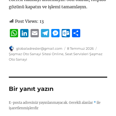
gözünü kapatın ve işlemi tamamlayın.
Post Views:
13
W
Li
E
T
M
O
S
h
n
m
el
e
u
h
at
k
ai
e
ss
tl
a
Yazar
Yayın
Kategorile
globaladresler@gmail.com
8 Temmuz 2026
tarihi
Şaşmaz Oto Sanayi Sitesi Online
,
Seat Servisleri Şaşmaz
s
e
l
g
e
o
re
Oto Sanayi
A
d
r
n
o
p
I
a
g
k.
p
n
m
er
c
Bir yanıt yazın
o
m
E-posta adresiniz yayınlanmayacak.
Gerekli alanlar
*
ile
işaretlenmişlerdir