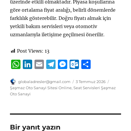
üzerinde etkili olmaktadır. Piyasa koşullarına
göre ortalama fiyat aralığı, belirli dönemlerde
farklılık gösterebilir. Doğru fiyatı almak için
yetkili bakım servisleri veya otomotiv
uzmanlarıyla iletişime geçilmesi önerilir.
Post Views:
13
W
Li
E
T
M
O
S
h
n
m
el
e
u
h
at
k
ai
e
ss
tl
a
Yazar
Yayın
Kategorile
globaladresler@gmail.com
3 Temmuz 2026
tarihi
Şaşmaz Oto Sanayi Sitesi Online
,
Seat Servisleri Şaşmaz
s
e
l
g
e
o
re
Oto Sanayi
A
d
r
n
o
p
I
a
g
k.
p
n
m
er
c
Bir yanıt yazın
o