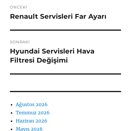
Yazı
ÖNCEKI
gezinmesi
Renault Servisleri Far Ayarı
Önceki
yazı:
SONRAKI
Hyundai Servisleri Hava
Sonraki
yazı:
Filtresi Değişimi
Ağustos 2026
Temmuz 2026
Haziran 2026
Mayıs 2026