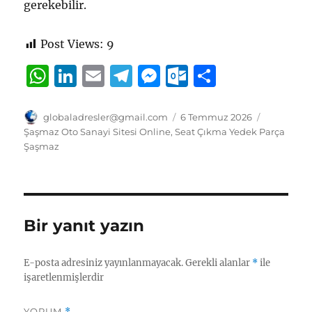
gerekebilir.
Post Views:
9
W
Li
E
T
M
O
S
h
n
m
el
e
u
h
at
k
ai
e
ss
tl
a
Yazar
Yayın
Kategorile
globaladresler@gmail.com
6 Temmuz 2026
tarihi
Şaşmaz Oto Sanayi Sitesi Online
,
Seat Çıkma Yedek Parça
s
e
l
g
e
o
re
Şaşmaz
A
d
r
n
o
p
I
a
g
k.
p
n
m
er
c
Bir yanıt yazın
o
m
E-posta adresiniz yayınlanmayacak.
Gerekli alanlar
*
ile
işaretlenmişlerdir
YORUM
*