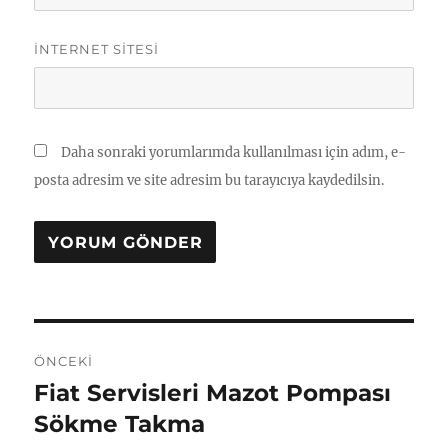
İNTERNET SITESI
Daha sonraki yorumlarımda kullanılması için adım, e-
posta adresim ve site adresim bu tarayıcıya kaydedilsin.
Yazı
ÖNCEKI
gezinmesi
Fiat Servisleri Mazot Pompası
Önceki
yazı:
Sökme Takma