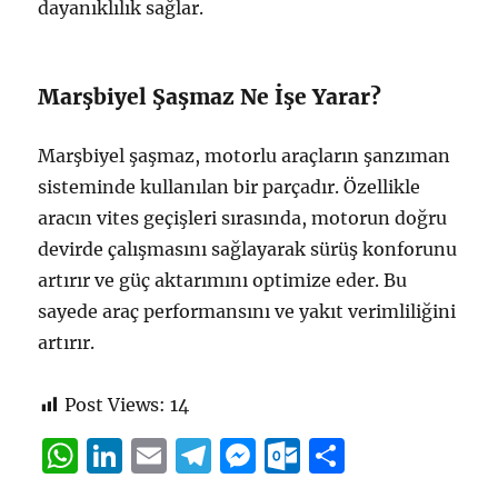
dayanıklılık sağlar.
Marşbiyel Şaşmaz Ne İşe Yarar?
Marşbiyel şaşmaz, motorlu araçların şanzıman
sisteminde kullanılan bir parçadır. Özellikle
aracın vites geçişleri sırasında, motorun doğru
devirde çalışmasını sağlayarak sürüş konforunu
artırır ve güç aktarımını optimize eder. Bu
sayede araç performansını ve yakıt verimliliğini
artırır.
Post Views:
14
W
Li
E
T
M
O
S
h
n
m
el
e
u
h