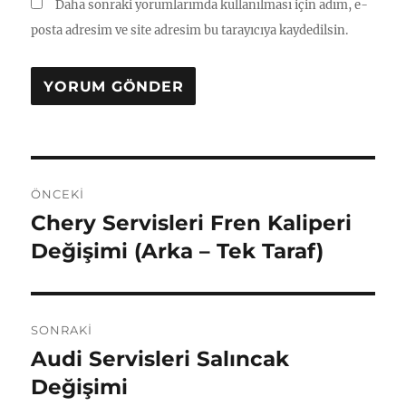
Daha sonraki yorumlarımda kullanılması için adım, e-
posta adresim ve site adresim bu tarayıcıya kaydedilsin.
Yazı
ÖNCEKI
gezinmesi
Chery Servisleri Fren Kaliperi
Önceki
yazı:
Değişimi (Arka – Tek Taraf)
SONRAKI
Audi Servisleri Salıncak
Sonraki
yazı:
Değişimi