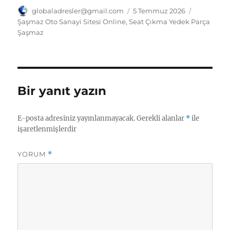
at
k
ai
e
ss
tl
a
Yazar
Yayın
Kategorile
globaladresler@gmail.com
5 Temmuz 2026
tarihi
Şaşmaz Oto Sanayi Sitesi Online
,
Seat Çıkma Yedek Parça
s
e
l
g
e
o
re
Şaşmaz
A
d
r
n
o
p
I
a
g
k.
p
n
m
er
c
Bir yanıt yazın
o
m
E-posta adresiniz yayınlanmayacak.
Gerekli alanlar
*
ile
işaretlenmişlerdir
YORUM
*