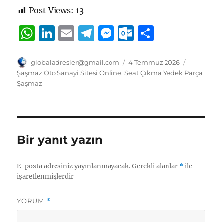
Post Views:
13
W
Li
E
T
M
O
S
h
n
m
el
e
u
h
at
k
ai
e
ss
tl
a
Yazar
Yayın
Kategorile
globaladresler@gmail.com
4 Temmuz 2026
tarihi
Şaşmaz Oto Sanayi Sitesi Online
,
Seat Çıkma Yedek Parça
s
e
l
g
e
o
re
Şaşmaz
A
d
r
n
o
p
I
a
g
k.
p
n
m
er
c
Bir yanıt yazın
o
m
E-posta adresiniz yayınlanmayacak.
Gerekli alanlar
*
ile
işaretlenmişlerdir
YORUM
*