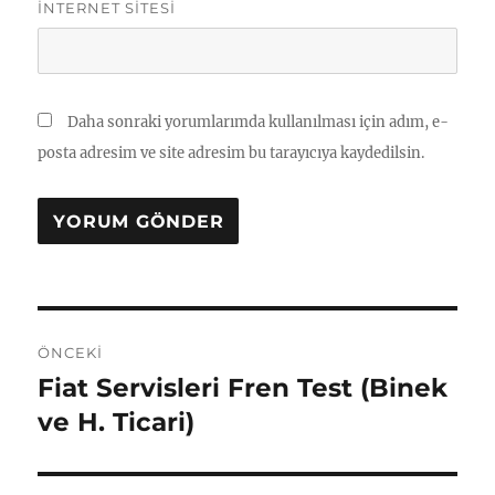
İNTERNET SITESI
Daha sonraki yorumlarımda kullanılması için adım, e-
posta adresim ve site adresim bu tarayıcıya kaydedilsin.
Yazı
ÖNCEKI
gezinmesi
Fiat Servisleri Fren Test (Binek
Önceki
yazı:
ve H. Ticari)