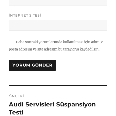
İNTERNET SITESI
Daha sonraki yorumlarımda kullanılması için adım, e-
posta adresim ve site adresim bu tarayıcıya kaydedilsin.
Yazı
ÖNCEKI
gezinmesi
Audi Servisleri Süspansiyon
Önceki
yazı:
Testi