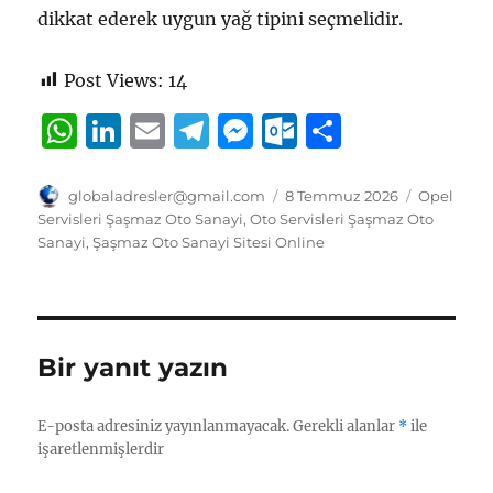
dikkat ederek uygun yağ tipini seçmelidir.
Post Views:
14
W
Li
E
T
M
O
S
h
n
m
el
e
u
h
at
k
ai
e
ss
tl
a
Yazar
Yayın
Kategorile
globaladresler@gmail.com
8 Temmuz 2026
Opel
tarihi
Servisleri Şaşmaz Oto Sanayi
,
Oto Servisleri Şaşmaz Oto
s
e
l
g
e
o
re
Sanayi
,
Şaşmaz Oto Sanayi Sitesi Online
A
d
r
n
o
p
I
a
g
k.
p
n
m
er
c
Bir yanıt yazın
o
m
E-posta adresiniz yayınlanmayacak.
Gerekli alanlar
*
ile
işaretlenmişlerdir