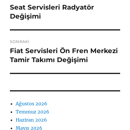
gezinmesi
Seat Servisleri Radyatör
Önceki
yazı:
Değişimi
SONRAKI
Fiat Servisleri Ön Fren Merkezi
Sonraki
yazı:
Tamir Takımı Değişimi
Ağustos 2026
Temmuz 2026
Haziran 2026
Mayıs 2026