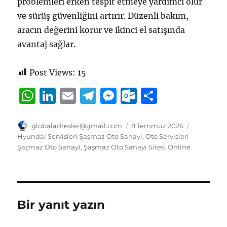
problemleri erken tespit etmeye yardımcı olur
ve sürüş güvenliğini artırır. Düzenli bakım,
aracın değerini korur ve ikinci el satışında
avantaj sağlar.
Post Views:
15
W
Li
E
T
M
O
S
h
n
m
el
e
u
h
at
k
ai
e
ss
tl
a
Yazar
Yayın
Kategorile
globaladresler@gmail.com
8 Temmuz 2026
tarihi
Hyundai Servisleri Şaşmaz Oto Sanayi
,
Oto Servisleri
s
e
l
g
e
o
re
Şaşmaz Oto Sanayi
,
Şaşmaz Oto Sanayi Sitesi Online
A
d
r
n
o
p
I
a
g
k.
p
n
m
er
c
Bir yanıt yazın
o
m