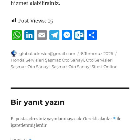
hizmet alabilirsiniz.
Post Views:
15
W
Li
E
T
M
O
S
h
n
m
el
e
u
h
at
k
ai
e
ss
tl
a
Yazar
Yayın
Kategorile
globaladresler@gmail.com
8 Temmuz 2026
tarihi
Honda Servisleri Şaşmaz Oto Sanayi
,
Oto Servisleri
s
e
l
g
e
o
re
Şaşmaz Oto Sanayi
,
Şaşmaz Oto Sanayi Sitesi Online
A
d
r
n
o
p
I
a
g
k.
p
n
m
er
c
Bir yanıt yazın
o
m
E-posta adresiniz yayınlanmayacak.
Gerekli alanlar
*
ile
işaretlenmişlerdir