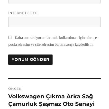
İNTERNET SITESI
Daha sonraki yorumlarımda kullanılması için adım, e-
posta adresim ve site adresim bu tarayıcıya kaydedilsin.
Yazı
ÖNCEKI
gezinmesi
Volkswagen Çıkma Arka Sağ
Önceki
yazı:
Çamurluk Şaşmaz Oto Sanayi