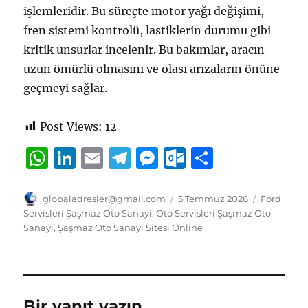
işlemleridir. Bu süreçte motor yağı değişimi,
fren sistemi kontrolü, lastiklerin durumu gibi
kritik unsurlar incelenir. Bu bakımlar, aracın
uzun ömürlü olmasını ve olası arızaların önüne
geçmeyi sağlar.
Post Views:
12
W
Li
E
T
M
O
S
h
n
m
el
e
u
h
at
k
ai
e
ss
tl
a
Yazar
Yayın
Kategorile
globaladresler@gmail.com
5 Temmuz 2026
Ford
tarihi
Servisleri Şaşmaz Oto Sanayi
,
Oto Servisleri Şaşmaz Oto
s
e
l
g
e
o
re
Sanayi
,
Şaşmaz Oto Sanayi Sitesi Online
A
d
r
n
o
p
I
a
g
k.
p
n
m
er
c
Bir yanıt yazın