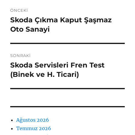
Yazı
ÖNCEKI
gezinmesi
Skoda Çıkma Kaput Şaşmaz
Önceki
yazı:
Oto Sanayi
SONRAKI
Skoda Servisleri Fren Test
Sonraki
yazı:
(Binek ve H. Ticari)
Ağustos 2026
Temmuz 2026