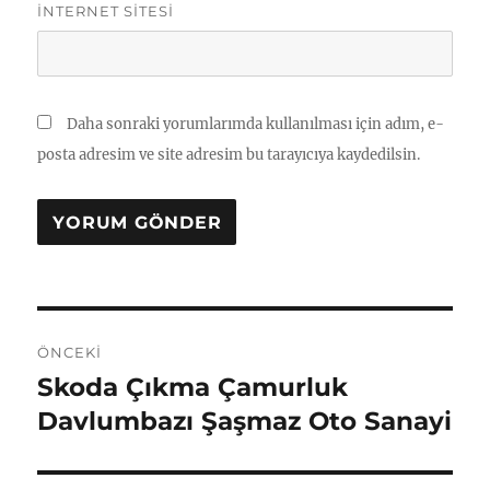
İNTERNET SITESI
Daha sonraki yorumlarımda kullanılması için adım, e-
posta adresim ve site adresim bu tarayıcıya kaydedilsin.
Yazı
ÖNCEKI
gezinmesi
Skoda Çıkma Çamurluk
Önceki
yazı:
Davlumbazı Şaşmaz Oto Sanayi