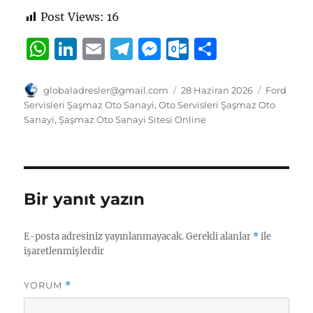
Post Views:
16
W
Li
E
T
M
O
S
h
n
m
el
e
u
h
at
k
ai
e
ss
tl
a
Yazar
Yayın
Kategorile
globaladresler@gmail.com
28 Haziran 2026
Ford
tarihi
Servisleri Şaşmaz Oto Sanayi
,
Oto Servisleri Şaşmaz Oto
s
e
l
g
e
o
re
Sanayi
,
Şaşmaz Oto Sanayi Sitesi Online
A
d
r
n
o
p
I
a
g
k.
p
n
m
er
c
Bir yanıt yazın
o
m
E-posta adresiniz yayınlanmayacak.
Gerekli alanlar
*
ile
işaretlenmişlerdir
YORUM
*