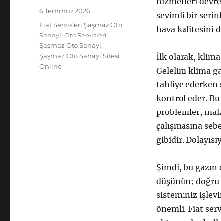
hizmetleri devre
Yayın
6 Temmuz 2026
sevimli bir seri
tarihi
Kategoriler
Fiat Servisleri Şaşmaz Oto
hava kalitesini d
Sanayi
,
Oto Servisleri
Şaşmaz Oto Sanayi
,
Şaşmaz Oto Sanayi Sitesi
İlk olarak, klima
Online
Gelelim klima gaz
tahliye ederken s
kontrol eder. Bu
problemler, mal
çalışmasına sebep
gibidir. Dolayısı
Şimdi, bu gazın 
düşünün; doğru 
sisteminiz işlev
önemli. Fiat serv