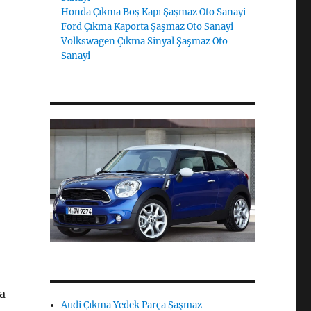
Honda Çıkma Boş Kapı Şaşmaz Oto Sanayi
Ford Çıkma Kaporta Şaşmaz Oto Sanayi
Volkswagen Çıkma Sinyal Şaşmaz Oto
Sanayi
,
ma
Audi Çıkma Yedek Parça Şaşmaz