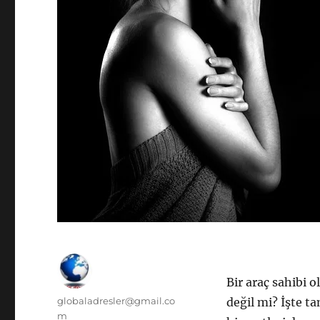
Bir araç sahibi 
Yazar
globaladresler@gmail.co
değil mi? İşte t
m