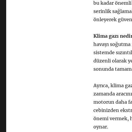
bu kadar önemli? 
serinlik sağlam
önleyerek güvenl
Klima gazı nedi
havayı soğutma i
sistemde sızıntıl
düzenli olarak y
sonunda tamamen
Ayrıca, klima ga
zamanda aracınızı
motorun daha faz
cebinizden ekstr
önemi vermek, he
oynar.