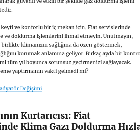
narak güvenli ve etkili bir şekilde gaz doldurma işlemi
edir.
keyfi ve konforlu bir iç mekan için, Fiat servislerinde
ye ve doldurma işlemlerini ihmal etmeyin. Unutmayın,
 birlikte klimanızın sağlığına da özen göstermek,
ağlığını korumak anlamına geliyor. Birkaç ayda bir kontro
emi tüm yıl boyunca sorunsuz geçirmenizi sağlayacak.
eleme yaptırmanın vakti gelmedi mi?
Radyatör Değişimi
ının Kurtarıcısı: Fiat
rinde Klima Gazı Doldurma Hızl