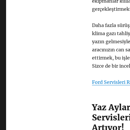
ekipmanlar kulla
gerçekleştirmekt
Daha fazla sürüş 
klima gazı tahli
yazın gelmesiyle
aracınızın can s
ettirmek, bu işl
Sizce de bir inc
Ford Servisleri 
Yaz Aylar
Servisle
Artıyor!