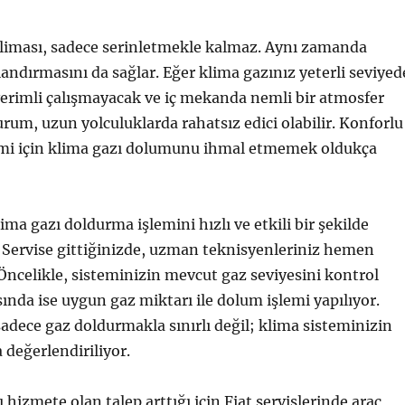
kliması, sadece serinletmekle kalmaz. Aynı zamanda
andırmasını da sağlar. Eğer klima gazınız yeterli seviyed
verimli çalışmayacak ve iç mekanda nemli bir atmosfer
urum, uzun yolculuklarda rahatsız edici olabilir. Konforlu
imi için klima gazı dolumunu ihmal etmemek oldukça
klima gazı doldurma işlemini hızlı ve etkili bir şekilde
. Servise gittiğinizde, uzman teknisyenleriniz hemen
 Öncelikle, sisteminizin mevcut gaz seviyesini kontrol
sında ise uygun gaz miktarı ile dolum işlemi yapılıyor.
sadece gaz doldurmakla sınırlı değil; klima sisteminizin
değerlendiriliyor.
 hizmete olan talep arttığı için Fiat servislerinde araç