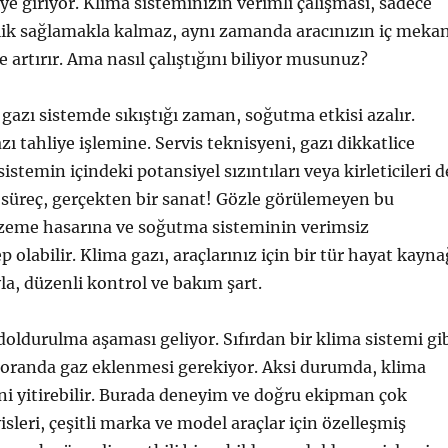
ye giriyor. Klima sisteminizin verimli çalışması, sadece
nlik sağlamakla kalmaz, aynı zamanda aracınızın iç meka
e artırır. Ama nasıl çalıştığını biliyor musunuz?
 gazı sistemde sıkıştığı zaman, soğutma etkisi azalır.
ı tahliye işlemine. Servis teknisyeni, gazı dikkatlice
istemin içindeki potansiyel sızıntıları veya kirleticileri d
 süreç, gerçekten bir sanat! Gözle görülemeyen bu
zeme hasarına ve soğutma sisteminin verimsiz
 olabilir. Klima gazı, araçlarınız için bir tür hayat kayna
yla, düzenli kontrol ve bakım şart.
doldurulma aşaması geliyor. Sıfırdan bir klima sistemi gi
oranda gaz eklenmesi gerekiyor. Aksi durumda, klima
ini yitirebilir. Burada deneyim ve doğru ekipman çok
isleri, çeşitli marka ve model araçlar için özelleşmiş