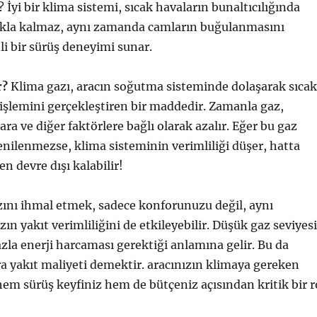
İyi bir klima sistemi, sıcak havaların bunaltıcılığında
akla kalmaz, aynı zamanda camların buğulanmasını
i bir sürüş deneyimi sunar.
r?
Klima gazı, aracın soğutma sisteminde dolaşarak sıcak
şlemini gerçekleştiren bir maddedir. Zamanla gaz,
ara ve diğer faktörlere bağlı olarak azalır. Eğer bu gaz
enilenmezse, klima sisteminin verimliliği düşer, hatta
 devre dışı kalabilir!
zını ihmal etmek, sadece konforunuzu değil, aynı
n yakıt verimliliğini de etkileyebilir. Düşük gaz seviyesi
la enerji harcaması gerektiği anlamına gelir. Bu da
a yakıt maliyeti demektir. aracınızın klimaya gereken
m sürüş keyfiniz hem de bütçeniz açısından kritik bir r