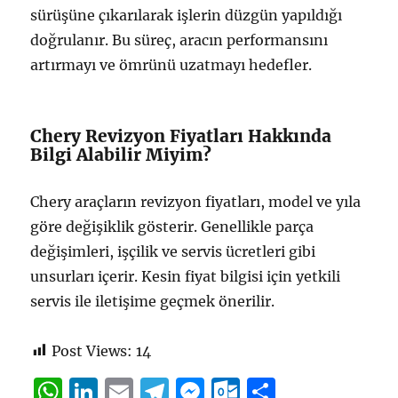
sürüşüne çıkarılarak işlerin düzgün yapıldığı
doğrulanır. Bu süreç, aracın performansını
artırmayı ve ömrünü uzatmayı hedefler.
Chery Revizyon Fiyatları Hakkında
Bilgi Alabilir Miyim?
Chery araçların revizyon fiyatları, model ve yıla
göre değişiklik gösterir. Genellikle parça
değişimleri, işçilik ve servis ücretleri gibi
unsurları içerir. Kesin fiyat bilgisi için yetkili
servis ile iletişime geçmek önerilir.
Post Views:
14
W
Li
E
T
M
O
S