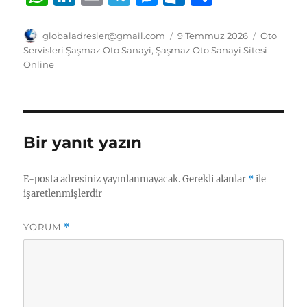
h
n
m
el
e
u
h
at
k
ai
e
ss
tl
a
Yazar
Yayın
Kategorile
globaladresler@gmail.com
9 Temmuz 2026
Oto
tarihi
Servisleri Şaşmaz Oto Sanayi
,
Şaşmaz Oto Sanayi Sitesi
s
e
l
g
e
o
re
Online
A
d
r
n
o
p
I
a
g
k.
p
n
m
er
c
Bir yanıt yazın
o
m
E-posta adresiniz yayınlanmayacak.
Gerekli alanlar
*
ile
işaretlenmişlerdir
YORUM
*