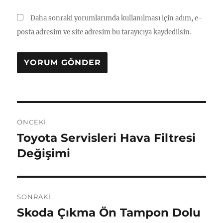
Daha sonraki yorumlarımda kullanılması için adım, e-
posta adresim ve site adresim bu tarayıcıya kaydedilsin.
Yazı
ÖNCEKI
gezinmesi
Toyota Servisleri Hava Filtresi
Önceki
yazı:
Değişimi
SONRAKI
Skoda Çıkma Ön Tampon Dolu
Sonraki