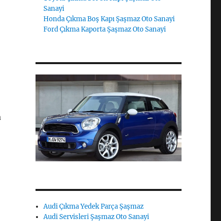
Sanayi
Honda Çıkma Boş Kapı Şaşmaz Oto Sanayi
Ford Çıkma Kaporta Şaşmaz Oto Sanayi
a
Audi Çıkma Yedek Parça Şaşmaz
Audi Servisleri Şaşmaz Oto Sanayi