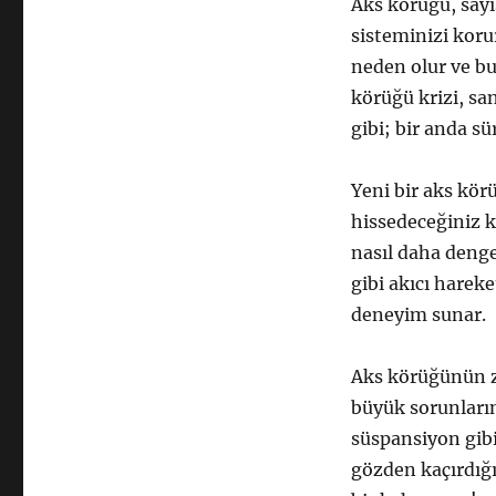
Aks körüğü, sayıs
sisteminizi korur
neden olur ve bu
körüğü krizi, sa
gibi; bir anda sü
Yeni bir aks kör
hissedeceğiniz k
nasıl daha dengel
gibi akıcı harek
deneyim sunar.
Aks körüğünün za
büyük sorunları
süspansiyon gibi
gözden kaçırdığı