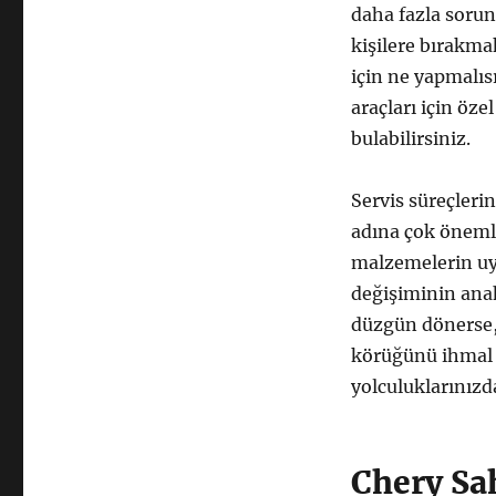
daha fazla sorun
kişilere bırakma
için ne yapmalıs
araçları için öze
bulabilirsiniz.
Servis süreçleri
adına çok önemlid
malzemelerin uy
değişiminin anah
düzgün dönerse, 
körüğünü ihmal 
yolculuklarınızd
Chery Sa