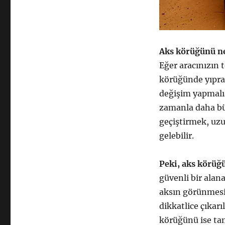
Aks körüğünü ne
Eğer aracınızın 
körüğünde yıpra
değişim yapmalıs
zamanla daha büy
geçiştirmek, uzu
gelebilir.
Peki, aks körüğü
güvenli bir alan
aksın görünmesi
dikkatlice çıkarı
körüğünü ise tam