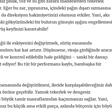
ız pislik, toz ve su gibi zararlı maddelerden tekerlek
. Eğer bu zar, yıpranırsa, içindeki yağın dışarı sızmasına
 da direksiyon hakimiyetinizi olumsuz etkiler. Yani, aks
nki gökyüzündeki bir bulutun güneşin ışığını engellemes
rüş keyfinizi karartabilir!
üğü ile eskiyenini değiştirmek, sürüş esnasında
onforu kat kat artırır. Düşünsene, viraja girdiğinde aracı
i ve kontrol edilebilir hale geldiğini – sanki bir dansçı
et ediyor! Bu tür bir performans kaybı, bambaşka bir
manında değiştirilmesi, ileride karşılaşabileceğiniz da
n önüne geçebilir. Yamuk tekerlek ve dengesiz
 büyük tamir masraflarından kaçınmanızı sağlar. Yani,
nız bu küçük ama etkili parça, aslında bütçeniz için büy