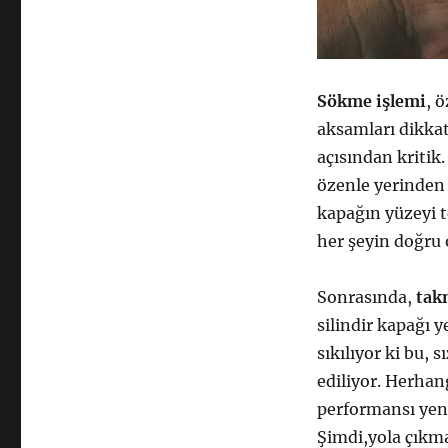
Sökme işlemi
, 
aksamları dikkat
açısından kritik.
özenle yerinden 
kapağın yüzeyi te
her şeyin doğru 
Sonrasında,
tak
silindir kapağı y
sıkılıyor ki bu, 
ediliyor. Herhan
performansı yeni
Şimdi,yola çıkma