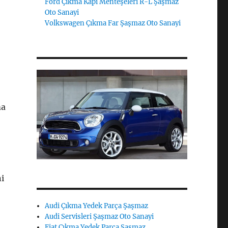
Ford Çıkma Kapı Menteşeleri R-L Şaşmaz
Oto Sanayi
Volkswagen Çıkma Far Şaşmaz Oto Sanayi
ma
ni
Audi Çıkma Yedek Parça Şaşmaz
Audi Servisleri Şaşmaz Oto Sanayi
Fiat Çıkma Yedek Parça Şaşmaz