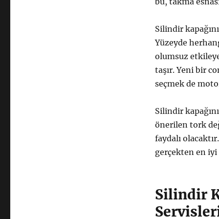
bu, takma esnası
Silindir kapağın
Yüzeyde herhang
olumsuz etkiley
taşır. Yeni bir c
seçmek de motor
Silindir kapağını
önerilen tork de
faydalı olacaktı
gerçekten en iy
Silindir
Servisle