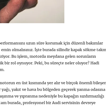
 performansını uzun süre korumak için düzenli bakımlar
 emin olmalısınız. İşte burada silindir kapak sökme tak
iriyor. Bu işlem, motorda meydana gelen sorunların
bir rol oynuyor. Peki, bu süreçte neler oluyor? Hadi
ım.
 motorun en üst kısmında yer alır ve birçok önemli bileşe
r yağı, yakıt ve hava bu bölgeden geçerek yanma odasına
 aşınma ve yıpranma nedeniyle bu kapağın sızdırmazlığı
e tam burada, profesyonel bir Audi servisinin devreye