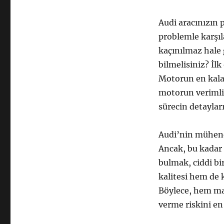
Audi aracınızın 
problemle karşıl
kaçınılmaz hale 
bilmelisiniz? İl
Motorun en kalab
motorun verimlili
sürecin detayları
Audi’nin mühendi
Ancak, bu kadar 
bulmak, ciddi bir
kalitesi hem de k
Böylece, hem mad
verme riskini en