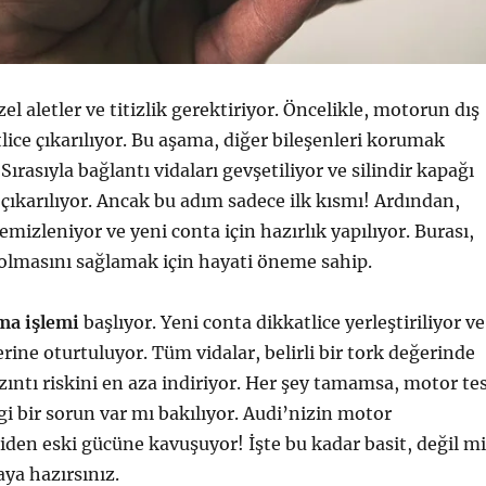
özel aletler ve titizlik gerektiriyor. Öncelikle, motorun dış
lice çıkarılıyor. Bu aşama, diğer bileşenleri korumak
 Sırasıyla bağlantı vidaları gevşetiliyor ve silindir kapağı
çıkarılıyor. Ancak bu adım sadece ilk kısmı! Ardından,
mizleniyor ve yeni conta için hazırlık yapılıyor. Burası,
olmasını sağlamak için hayati öneme sahip.
ma işlemi
başlıyor. Yeni conta dikkatlice yerleştiriliyor ve
erine oturtuluyor. Tüm vidalar, belirli bir tork değerinde
sızıntı riskini en aza indiriyor. Her şey tamamsa, motor te
gi bir sorun var mı bakılıyor. Audi’nizin motor
den eski gücüne kavuşuyor! İşte bu kadar basit, değil mi
ya hazırsınız.