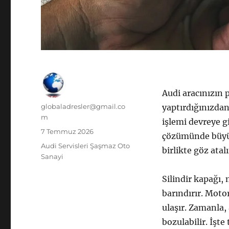
Audi aracınızın
Yazar
globaladresler@gmail.co
yaptırdığınızdan
m
işlemi devreye g
Yayın
7 Temmuz 2026
çözümünde büyük 
tarihi
Kategoriler
Audi Servisleri Şaşmaz Oto
birlikte göz atal
Sanayi
Silindir kapağı,
barındırır. Moto
ulaşır. Zamanla,
bozulabilir. İşt