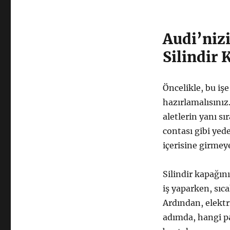
Audi’nizi
Silindir
Öncelikle, bu iş
hazırlamalısınız
aletlerin yanı sı
contası gibi yed
içerisine girmeye
Silindir kapağın
iş yaparken, sıc
Ardından, elektr
adımda, hangi pa