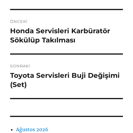
Yazı
ÖNCEKI
gezinmesi
Honda Servisleri Karbüratör
Önceki
yazı:
Sökülüp Takılması
SONRAKI
Toyota Servisleri Buji Değişimi
Sonraki
yazı:
(Set)
Ağustos 2026