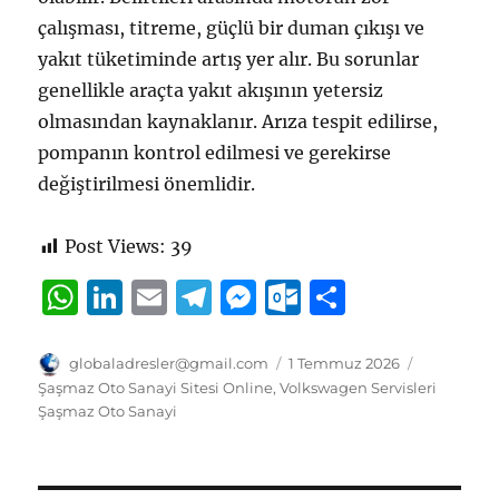
çalışması, titreme, güçlü bir duman çıkışı ve
yakıt tüketiminde artış yer alır. Bu sorunlar
genellikle araçta yakıt akışının yetersiz
olmasından kaynaklanır. Arıza tespit edilirse,
pompanın kontrol edilmesi ve gerekirse
değiştirilmesi önemlidir.
Post Views:
39
W
Li
E
T
M
O
S
h
n
m
el
e
u
h
at
k
ai
e
ss
tl
a
Yazar
Yayın
Kategorile
globaladresler@gmail.com
1 Temmuz 2026
tarihi
Şaşmaz Oto Sanayi Sitesi Online
,
Volkswagen Servisleri
s
e
l
g
e
o
re
Şaşmaz Oto Sanayi
A
d
r
n
o
p
I
a
g
k.