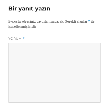
p
n
m
er
c
Bir yanıt yazın
o
m
E-posta adresiniz yayınlanmayacak.
Gerekli alanlar
*
ile
işaretlenmişlerdir
YORUM
*