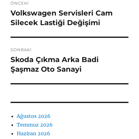
ÖNCEKI
gezinmesi
Volkswagen Servisleri Cam
Önceki
yazı:
Silecek Lastiği Değişimi
SONRAKI
Skoda Çıkma Arka Badi
Sonraki
yazı:
Şaşmaz Oto Sanayi
Ağustos 2026
Temmuz 2026
Haziran 2026