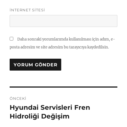
İNTERNET SITESI
Daha sonraki yorumlarımda kullanılması için adım, e-
posta adresim ve site adresim bu tarayıcıya kaydedilsin.
Yazı
ÖNCEKI
gezinmesi
Hyundai Servisleri Fren
Önceki
yazı:
Hidroliği Değişim