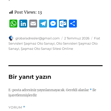
Post Views:
13
W
Li
E
T
M
O
S
h
n
m
el
e
u
h
at
k
ai
e
ss
tl
a
Yazar
Yayın
Kategorile
globaladresler@gmail.com
2 Temmuz 2026
Fiat
tarihi
Servisleri Şaşmaz Oto Sanayi
,
Oto Servisleri Şaşmaz Oto
s
e
l
g
e
o
re
Sanayi
,
Şaşmaz Oto Sanayi Sitesi Online
A
d
r
n
o
p
I
a
g
k.
p
n
m
er
c
Bir yanıt yazın
o
m
E-posta adresiniz yayınlanmayacak.
Gerekli alanlar
*
ile
işaretlenmişlerdir
YORUM
*