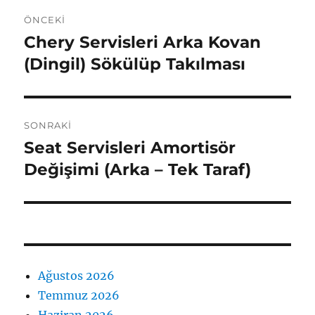
Yazı
ÖNCEKI
gezinmesi
Chery Servisleri Arka Kovan
Önceki
yazı:
(Dingil) Sökülüp Takılması
SONRAKI
Seat Servisleri Amortisör
Sonraki
yazı:
Değişimi (Arka – Tek Taraf)
Ağustos 2026
Temmuz 2026
Haziran 2026