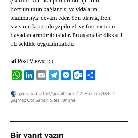
çıkarılır. Yeni kaliperin montajı, fren
hortumunun bağlantısı ve vidaların
sıkılmasıyla devam eder. Son olarak, fren
sıvısının kontrolü yapılmalı ve fren sistemi
havadan arındırılmalıdır. Bu aşamalar dikkatli
bir şekilde uygulanmalıdır.
Post Views:
20
W
Li
E
T
M
O
S
h
n
m
el
e
u
h
at
k
ai
e
ss
tl
a
Yazar
Yayın
Kategorile
globaladresler@gmail.com
21 Haziran 2026
tarihi
Şaşmaz Oto Sanayi Sitesi Online
s
e
l
g
e
o
re
A
d
r
n
o
p
I
a
g
k.
p
n
m
er
c
Bir yanıt yazın