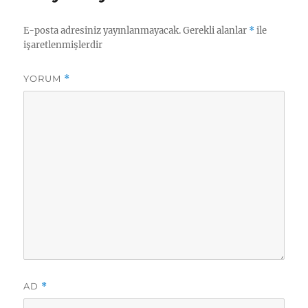
o
m
E-posta adresiniz yayınlanmayacak.
Gerekli alanlar
*
ile
işaretlenmişlerdir
YORUM
*
AD
*