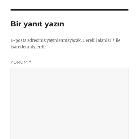
p
I
a
g
k.
p
n
m
er
c
Bir yanıt yazın
o
m
E-posta adresiniz yayınlanmayacak.
Gerekli alanlar
*
ile
işaretlenmişlerdir
YORUM
*