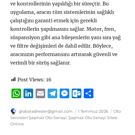
ve kontrollerinin yapıldığı bir süreçtir. Bu
uygulama, aracın tüm sistemlerinin sağlıklı
çalıştığını garanti etmek için gerekli
kontrollerin yapılmasını sağlar. Motor, fren,
süspansiyon gibi ana bileşenlerin yanı sıra yağ
ve filtre değişimleri de dahil edilir. Böylece,
aracınızın performansını artırarak güvenli ve
verimli bir sürüş sağlanır.
Post Views:
16
W
Li
E
T
M
O
S
h
n
m
el
e
u
h
at
k
ai
e
ss
tl
a
Yazar
Yayın
Kategorile
globaladresler@gmail.com
1 Temmuz 2026
Oto
tarihi
Servisleri Şaşmaz Oto Sanayi
,
Şaşmaz Oto Sanayi Sitesi
s
e
l
g
e
o
re
Online
A
d
r
n
o