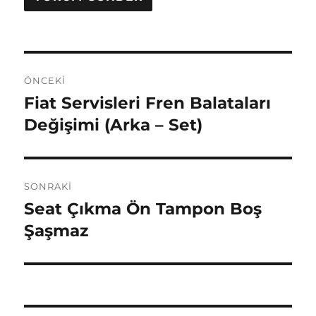
Yazı
ÖNCEKI
gezinmesi
Fiat Servisleri Fren Balataları
Önceki
yazı:
Değişimi (Arka – Set)
SONRAKI
Seat Çıkma Ön Tampon Boş
Sonraki
yazı:
Şaşmaz