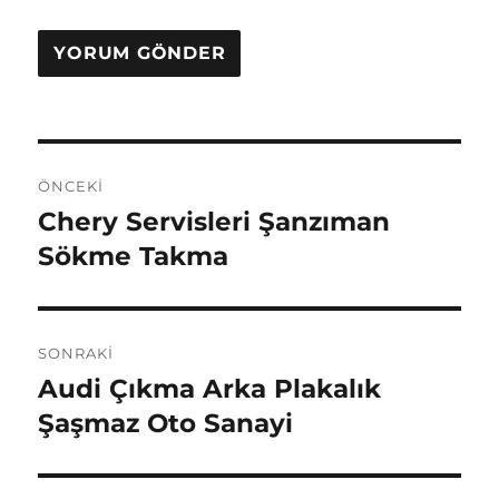
Yazı
ÖNCEKI
gezinmesi
Chery Servisleri Şanzıman
Önceki
yazı:
Sökme Takma
SONRAKI
Audi Çıkma Arka Plakalık
Sonraki
yazı:
Şaşmaz Oto Sanayi