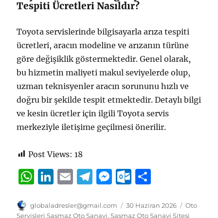
Tespiti Ücretleri Nasıldır?
Toyota servislerinde bilgisayarla arıza tespiti
ücretleri, aracın modeline ve arızanın türüne
göre değişiklik göstermektedir. Genel olarak,
bu hizmetin maliyeti makul seviyelerde olup,
uzman teknisyenler aracın sorununu hızlı ve
doğru bir şekilde tespit etmektedir. Detaylı bilgi
ve kesin ücretler için ilgili Toyota servis
merkeziyle iletişime geçilmesi önerilir.
Post Views:
18
W
Li
E
T
M
O
S
h
n
m
el
e
u
h
at
k
ai
e
ss
tl
a
Yazar
Yayın
Kategorile
globaladresler@gmail.com
30 Haziran 2026
Oto
tarihi
Servisleri Şaşmaz Oto Sanayi
,
Şaşmaz Oto Sanayi Sitesi