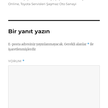
s
e
l
g
e
o
re
Online
,
Toyota Servisleri Şaşmaz Oto Sanayi
A
d
r
n
o
p
I
a
g
k.
p
n
m
er
c
Bir yanıt yazın
o
m
E-posta adresiniz yayınlanmayacak.
Gerekli alanlar
*
ile
işaretlenmişlerdir
YORUM
*