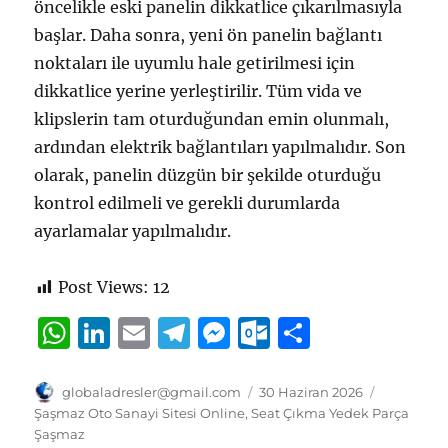
öncelikle eski panelin dikkatlice çıkarılmasıyla
başlar. Daha sonra, yeni ön panelin bağlantı
noktaları ile uyumlu hale getirilmesi için
dikkatlice yerine yerleştirilir. Tüm vida ve
klipslerin tam oturduğundan emin olunmalı,
ardından elektrik bağlantıları yapılmalıdır. Son
olarak, panelin düzgün bir şekilde oturduğu
kontrol edilmeli ve gerekli durumlarda
ayarlamalar yapılmalıdır.
Post Views:
12
W
Li
E
T
M
O
S
h
n
m
el
e
u
h
at
k
ai
e
ss
tl
a
Yazar
Yayın
Kategorile
globaladresler@gmail.com
30 Haziran 2026
tarihi
Şaşmaz Oto Sanayi Sitesi Online
,
Seat Çıkma Yedek Parça
s
e
l
g
e
o
re
Şaşmaz