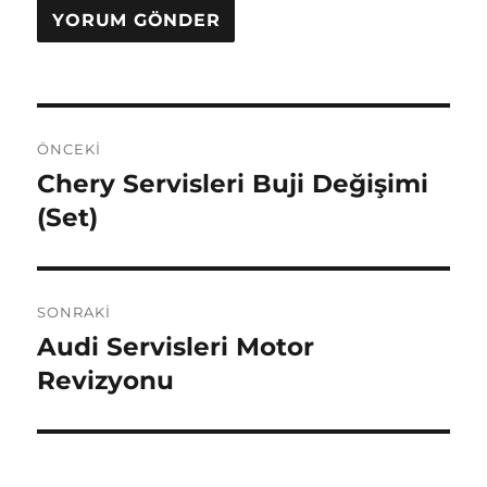
Yazı
ÖNCEKI
gezinmesi
Chery Servisleri Buji Değişimi
Önceki
yazı:
(Set)
SONRAKI
Audi Servisleri Motor
Sonraki
yazı:
Revizyonu