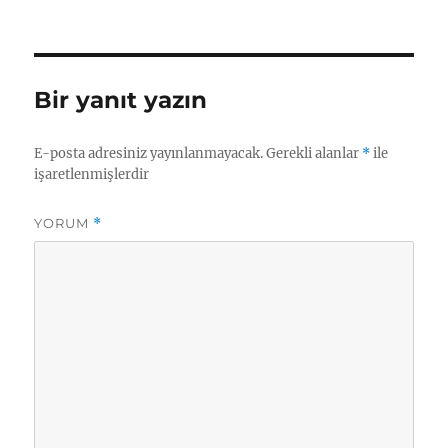
A
d
r
n
o
p
I
a
g
k.
p
n
m
er
c
Bir yanıt yazın
o
m
E-posta adresiniz yayınlanmayacak.
Gerekli alanlar
*
ile
işaretlenmişlerdir
YORUM
*