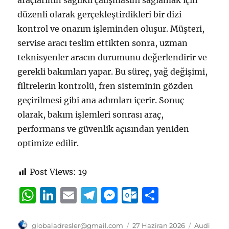
araçlarının sağlıklı çalışmasını sağlamak için
düzenli olarak gerçekleştirdikleri bir dizi
kontrol ve onarım işleminden oluşur. Müşteri,
servise aracı teslim ettikten sonra, uzman
teknisyenler aracın durumunu değerlendirir ve
gerekli bakımları yapar. Bu süreç, yağ değişimi,
filtrelerin kontrolü, fren sisteminin gözden
geçirilmesi gibi ana adımları içerir. Sonuç
olarak, bakım işlemleri sonrası araç,
performans ve güvenlik açısından yeniden
optimize edilir.
Post Views:
19
W
Li
E
T
M
O
S
h
n
m
el
e
u
h
at
k
ai
e
ss
tl
a
Yazar
Yayın
Kategorile
globaladresler@gmail.com
27 Haziran 2026
Audi