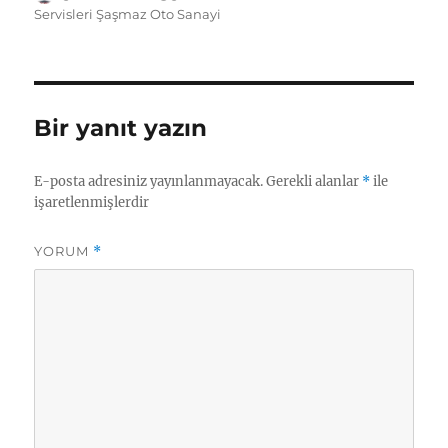
tarihi
Servisleri Şaşmaz Oto Sanayi
s
e
l
g
e
o
re
A
d
r
n
o
p
I
a
g
k.
p
n
m
er
c
Bir yanıt yazın
o
m
E-posta adresiniz yayınlanmayacak.
Gerekli alanlar
*
ile
işaretlenmişlerdir
YORUM
*