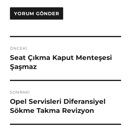
Yazı
ÖNCEKI
gezinmesi
Seat Çıkma Kaput Menteşesi
Önceki
yazı:
Şaşmaz
SONRAKI
Opel Servisleri Diferansiyel
Sonraki
yazı:
Sökme Takma Revizyon