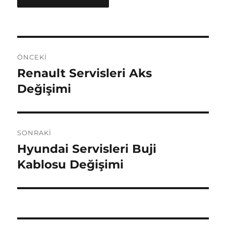
Yazı
ÖNCEKI
gezinmesi
Renault Servisleri Aks
Önceki
yazı:
Değişimi
SONRAKI
Hyundai Servisleri Buji
Sonraki
yazı:
Kablosu Değişimi