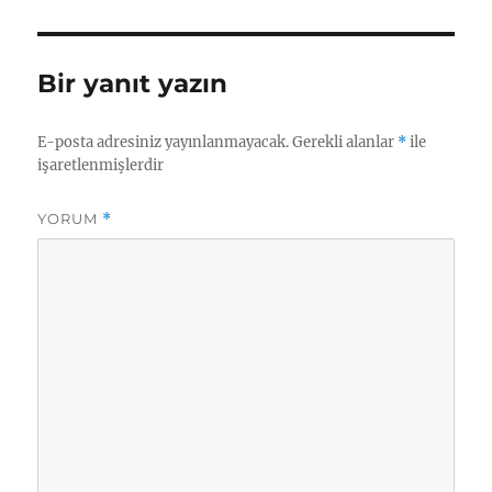
p
I
a
g
k.
p
n
m
er
c
Bir yanıt yazın
o
m
E-posta adresiniz yayınlanmayacak.
Gerekli alanlar
*
ile
işaretlenmişlerdir
YORUM
*