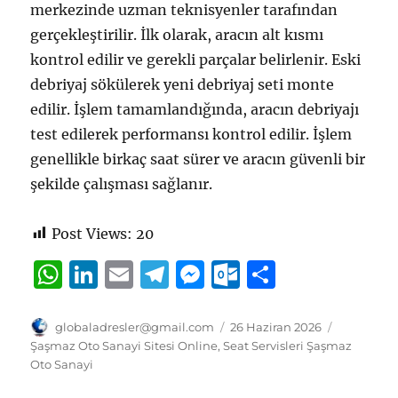
merkezinde uzman teknisyenler tarafından
gerçekleştirilir. İlk olarak, aracın alt kısmı
kontrol edilir ve gerekli parçalar belirlenir. Eski
debriyaj sökülerek yeni debriyaj seti monte
edilir. İşlem tamamlandığında, aracın debriyajı
test edilerek performansı kontrol edilir. İşlem
genellikle birkaç saat sürer ve aracın güvenli bir
şekilde çalışması sağlanır.
Post Views:
20
W
Li
E
T
M
O
S
h
n
m
el
e
u
h
at
k
ai
e
ss
tl
a
Yazar
Yayın
Kategorile
globaladresler@gmail.com
26 Haziran 2026
tarihi
Şaşmaz Oto Sanayi Sitesi Online
,
Seat Servisleri Şaşmaz
s
e
l
g
e
o
re
Oto Sanayi
A
d
r
n
o