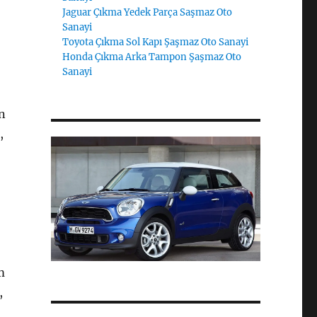
Jaguar Çıkma Yedek Parça Saşmaz Oto
Sanayi
Toyota Çıkma Sol Kapı Şaşmaz Oto Sanayi
Honda Çıkma Arka Tampon Şaşmaz Oto
Sanayi
n
,
m
,