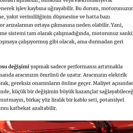
bloları aşınabilir, ısınabilir veya elekromanyetik
lenerek işlev kaybına uğrayabilir. Bu durum, motorunuzu
, yakıt verimliliğinin düşmesine ve hatta bazı
 arızalarının ortaya çıkmasına neden olabilir. Yani,
leme sistemi tam olarak çalışmadığında, motorunuz sanki
oşmaya çalışıyormuş gibi olacak, ama durmadan geri
losu değişimi
yapmak sadece performansı artırmakla
anda aracınızın ömrünü de uzatır. Aracınızın elektrik
rak, gereksiz onarımların önüne geçer. Maliyet açısında
inde, küçük bir değişimin büyük kazançlar sağlayabileceğ
nutmayın, birkaç yüz liralık bir kablo seti, potansiyel
ını katbekat azaltabilir.