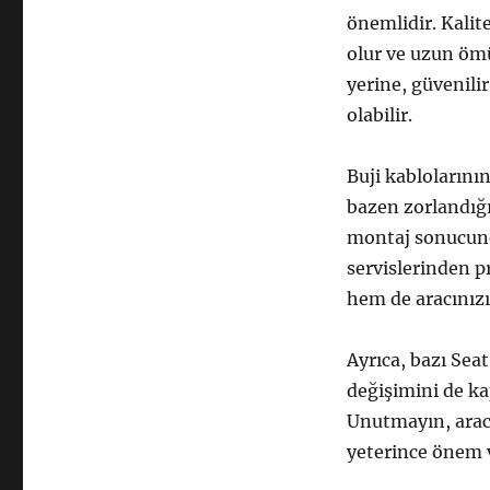
önemlidir. Kalite
olur ve uzun öm
yerine, güvenili
olabilir.
Buji kablolarını
bazen zorlandığı
montaj sonucunda
servislerinden 
hem de aracınızın
Ayrıca, bazı Sea
değişimini de ka
Unutmayın, aracı
yeterince önem ve