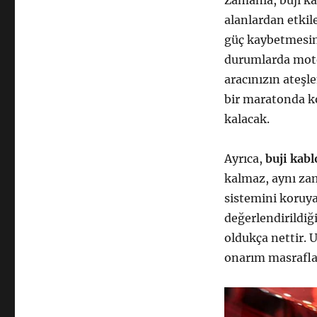
Zamanla, buji ka
alanlardan etki
güç kaybetmesine
durumlarda motor
aracınızın ateş
bir maratonda k
kalacak.
Ayrıca,
buji kab
kalmaz, aynı zam
sistemini koruya
değerlendirildiğ
oldukça nettir. U
onarım masraflar