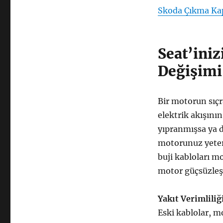
Skoda Çıkma Kap
Seat’iniz
Değişimi 
Bir motorun sıçr
elektrik akışının
yıpranmışsa ya d
motorunuz yeter
buji kabloları mo
motor güçsüzleşi
Yakıt Verimliliğ
Eski kablolar, m