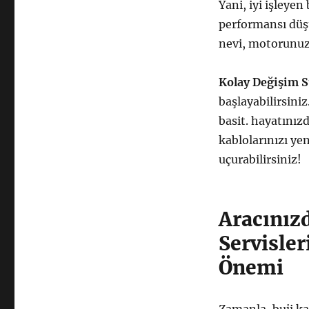
Yani, iyi işleyen
performansı düşü
nevi, motorunuzu
Kolay Değişim S
başlayabilirsiniz
basit. hayatınız
kablolarınızı ye
uçurabilirsiniz!
Aracınız
Servisle
Önemi