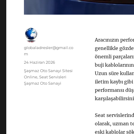
Aracınızın perfor
Yazar
globaladresler@gmail.co
genellikle gözde
m
önemli parçaları
Yayın
24 Haziran 2026
buji kablolarını
tarihi
Kategoriler
Şaşmaz Oto Sanayi Sitesi
Uzun süre kullan
Online
,
Seat Servisleri
iletim kaybı gib
Şaşmaz Oto Sanayi
performansı düşer
karşılaşabilirsini
Seat servislerind
olarak, uzman te
eski kablolar sök