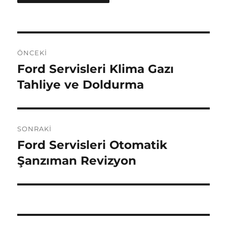
Yazı
ÖNCEKI
gezinmesi
Ford Servisleri Klima Gazı
Önceki
yazı:
Tahliye ve Doldurma
SONRAKI
Ford Servisleri Otomatik
Sonraki
yazı:
Şanzıman Revizyon