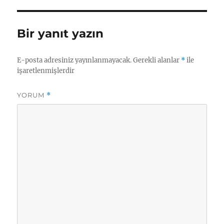
A
d
r
n
o
p
I
a
g
k.
p
n
m
er
c
Bir yanıt yazın
o
m
E-posta adresiniz yayınlanmayacak.
Gerekli alanlar
*
ile
işaretlenmişlerdir
YORUM
*