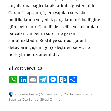
koşullarına bağlı olarak farklılık gösterebilir.
Garanti kapsamı, işlem yapılan servisin
politikalarına ve yedek parçaların orijinalliğine
göre belirlenir. Genellikle, işçilik ve kullanılan
parçalar için belirli sürelerle garanti
sunulmaktadır. Rektifiye sonrası garanti
detaylarını, işlem gerçekleştiren servis ile
netleştirmeniz önemlidir.
Post Views:
18
W
Li
E
T
M
O
S
h
n
m
el
e
u
h
at
k
ai
e
ss
tl
a
Yazar
Yayın
Kategorile
globaladresler@gmail.com
25 Haziran 2026
tarihi
Şaşmaz Oto Sanayi Sitesi Online
s
e
l
g
e
o
re