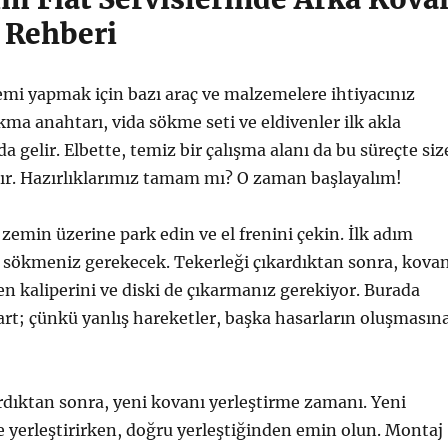
 Rehberi
lemi yapmak için bazı araç ve malzemelere ihtiyacınız
kma anahtarı, vida sökme seti ve eldivenler ilk akla
a gelir. Elbette, temiz bir çalışma alanı da bu süreçte siz
tır. Hazırlıklarımız tamam mı? O zaman başlayalım!
 zemin üzerine park edin ve el frenini çekin. İlk adım
i sökmeniz gerekecek. Tekerleği çıkardıktan sonra, kovan
en kaliperini ve diski de çıkarmanız gerekiyor. Burada
art; çünkü yanlış hareketler, başka hasarların oluşmasın
rdıktan sonra, yeni kovanı yerleştirme zamanı. Yeni
e yerleştirirken, doğru yerleştiğinden emin olun. Montaj