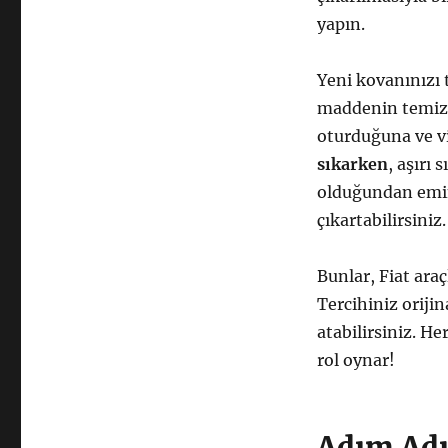
yapın.
Yeni kovanınızı 
maddenin temiz 
oturduğuna ve vi
sıkarken
, aşırı
olduğundan emin
çıkartabilirsiniz.
Bunlar, Fiat ara
Tercihiniz orijin
atabilirsiniz. He
rol oynar!
Adım Adı