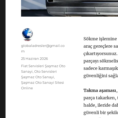
Sökme işlemine g
Yazar
globaladresler@gmail.co
araç gereçlere sa
m
çıkartıyorsunuz.
Yayın
25 Haziran 2026
parçayı sökmelis
tarihi
Kategoriler
Fiat Servisleri Şaşmaz Oto
sadece karmaşık 
Sanayi
,
Oto Servisleri
güvenliğini sağl
Şaşmaz Oto Sanayi
,
Şaşmaz Oto Sanayi Sitesi
Online
Takma aşaması
parça takarken,
halde, ileride da
güvenli bir şekil