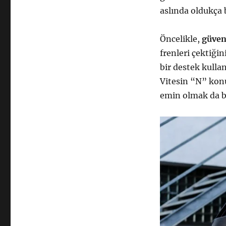
aslında oldukça b
Öncelikle,
güven
frenleri çektiği
bir destek kulla
Vitesin “N” kon
emin olmak da b