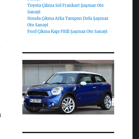
Toyota Çıkma Sol Frankart Şaşmaz Oto
Sanayi
Honda Çıkma Arka Tampon Dolu Şaşmaz
Oto Sanayi
Ford Çıkma Kapı Fitili Şaşmaz Oto Sanayi
l
,
i