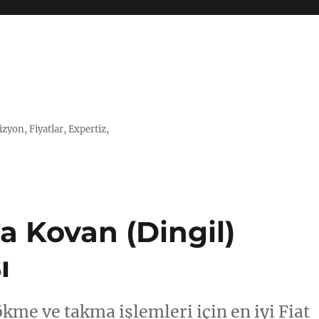
zyon, Fiyatlar, Expertiz,
ka Kovan (Dingil)
ı
ökme ve takma işlemleri için en iyi Fiat