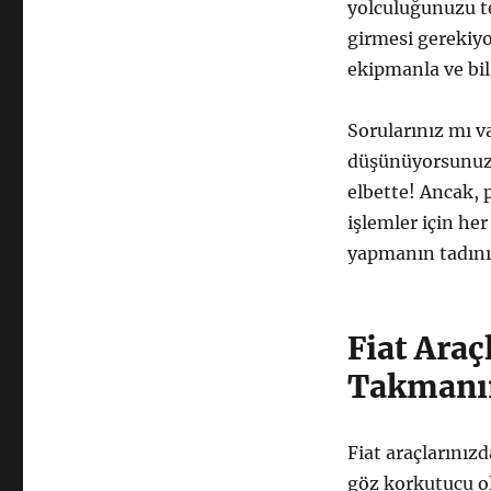
yolculuğunuzu te
girmesi gerekiyo
ekipmanla ve bil
Sorularınız mı v
düşünüyorsunuz. 
elbette! Ancak, p
işlemler için he
yapmanın tadını 
Fiat Ara
Takmanın
Fiat araçlarınız
göz korkutucu ola