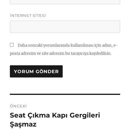
İNTERNET SITESI
Daha sonraki yorumlarımda kullanılması için adım, e-
posta adresim ve site adresim bu tarayıcıya kaydedilsin.
Yazı
ÖNCEKI
gezinmesi
Seat Çıkma Kapı Gergileri
Önceki
yazı:
Şaşmaz